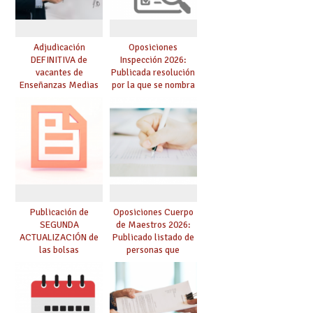
Adjudicación
Oposiciones
DEFINITIVA de
Inspección 2026:
vacantes de
Publicada resolución
Enseñanzas Medias
por la que se nombra
para el curso 26-27
funcionarios/as en
prácticas, se regulan
dichas prácticas y se
convoca acto público
de adjudicación
Publicación de
Oposiciones Cuerpo
SEGUNDA
de Maestros 2026:
ACTUALIZACIÓN de
Publicado listado de
las bolsas
personas que
provisionales de
adquieren nueva
Cuerpo de Maestros
especialidad
de especialidades
convocadas a
oposición