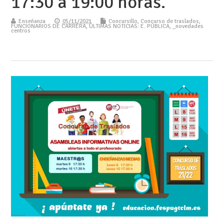
17:30 a 19:00 horas.
Enseñanza
05/11/2021
Concursillo
,
Concurso de traslados
,
FUNCIONARIOS DE CARRERA
,
ÚLTIMAS NOTICIAS: E. PÚBLICA
,
_novedades
centros