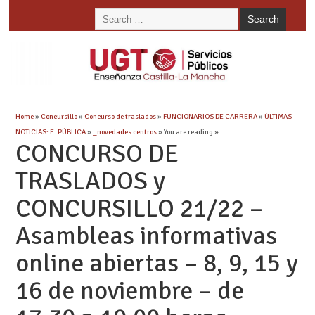
Home
»
Concursillo
»
Concurso de traslados
»
FUNCIONARIOS DE CARRERA
»
ÚLTIMAS
NOTICIAS: E. PÚBLICA
»
_novedades centros
» You are reading »
CONCURSO DE
TRASLADOS y
CONCURSILLO 21/22 –
Asambleas informativas
online abiertas – 8, 9, 15 y
16 de noviembre – de