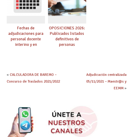
Fechas de
OPOSICIONES 2026:
adjudicaciones para
Publicados listados
personal docente
definitivos de
interino y en
personas
prácticas: todo lo que
seleccionadas. ¿Qué
debes saber
hacer ahora si he
obtenido plaza?
«
CALCULADORA DE BAREMO –
Adjudicación centralizada
Concurso de Traslados 2021/2022
05/11/2021 – Maestr@s y
EEMM
»