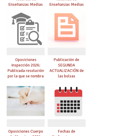
Enseñanzas Medias
Enseñanzas Medias
para el curso 26/27
para el curso 26-27
Oposiciones
Publicación de
Inspección 2026:
SEGUNDA
Publicada resolución
ACTUALIZACIÓN de
por la que se nombra
las bolsas
funcionarios/as en
provisionales de
prácticas, se regulan
Cuerpo de Maestros
dichas prácticas y se
de especialidades
convoca acto público
convocadas a
de adjudicación
oposición
Oposiciones Cuerpo
Fechas de