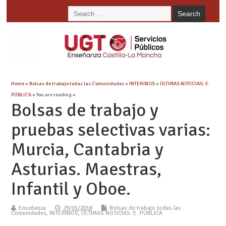
Home
»
Bolsas de trabajo todas las Comunidades
»
INTERINOS
»
ÚLTIMAS NOTICIAS: E.
PÚBLICA
» You are reading »
Bolsas de trabajo y
pruebas selectivas varias:
Murcia, Cantabria y
Asturias. Maestras,
Infantil y Oboe.
Enseñanza
29/01/2018
Bolsas de trabajo todas las
Comunidades
,
INTERINOS
,
ÚLTIMAS NOTICIAS: E. PÚBLICA