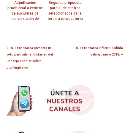
Adjudicación
Segunda propuesta
provisional a centros
parcial de centros
de auxiliares de
seleccionados de la
conversación de
tercera convocatoria
inglés y francés
de ayudas del Plan de
climatización en
colegios
«
UGT Enseñanza presenta un
UGT Enseñanza informa: Subida
voto particular al dictamen del
salarial enero 2018.
»
Consejo Escolar sobre
plurilingüismo