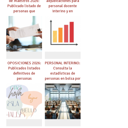
de Maestros 2026:
adjudicaciones para
Publicado listado de
personal docente
personas que
interino y en
adquieren nueva
prácticas: todo lo que
especialidad
debes saber
OPOSICIONES 2026:
PERSONAL INTERINO:
Publicados listados
Consulta la
definitivos de
estadísticas de
personas
personas en bolsa por
seleccionadas. ¿Qué
cuerpo, especialidad
hacer ahora si he
y tipo de bolsa para
obtenido plaza?
el curso 26/27