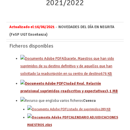
2021/2022
Actualizado el:
16/06/2021
–
NOVEDADES DEL DÍA EN NEGRITA
(FeSP UGT Enseñanza)
Ficheros disponibles
Albacete. Maestros que han sido
suprimidos de su destino definitivo y de aquellos que han
solicitado la readscripción en su centro de destino
676
KB
Ciudad Real. Relación
provisional suprimidos-readscritos y expectativas
3,1
MB
Cuenca
Listado de suprimidos
289
KB
CALENDARIO ADJUDICACIONES
MAESTROS 2021