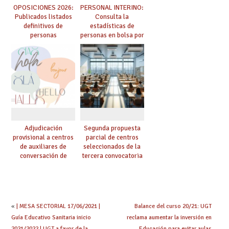
OPOSICIONES 2026:
PERSONAL INTERINO:
Publicados listados
Consulta la
definitivos de
estadísticas de
personas
personas en bolsa por
seleccionadas. ¿Qué
cuerpo, especialidad
hacer ahora si he
y tipo de bolsa para
obtenido plaza?
el curso 26/27
Adjudicación
Segunda propuesta
provisional a centros
parcial de centros
de auxiliares de
seleccionados de la
conversación de
tercera convocatoria
inglés y francés
de ayudas del Plan de
climatización en
colegios
«
| MESA SECTORIAL 17/06/2021 |
Balance del curso 20/21: UGT
Guía Educativo Sanitaria inicio
reclama aumentar la inversión en
2021/2022 | UGT a favor de la
Educación para evitar aulas