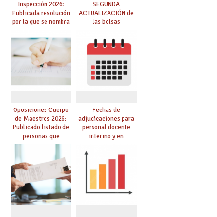
Inspección 2026:
SEGUNDA
Publicada resolución
ACTUALIZACIÓN de
por la que se nombra
las bolsas
funcionarios/as en
provisionales de
prácticas, se regulan
Cuerpo de Maestros
dichas prácticas y se
de especialidades
convoca acto público
convocadas a
de adjudicación
oposición
Oposiciones Cuerpo
Fechas de
de Maestros 2026:
adjudicaciones para
Publicado listado de
personal docente
personas que
interino y en
adquieren nueva
prácticas: todo lo que
especialidad
debes saber