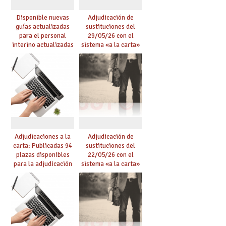
Disponible nuevas
Adjudicación de
guías actualizadas
sustituciones del
para el personal
29/05/26 con el
interino actualizadas
sistema «a la carta»
para el curso 26/27
conseguido con el
Acuerdo de Mejoras
Adjudicaciones a la
Adjudicación de
carta: Publicadas 94
sustituciones del
plazas disponibles
22/05/26 con el
para la adjudicación
sistema «a la carta»
de mañana y abierto
conseguido con el
plazo de solicitudes
Acuerdo de Mejoras