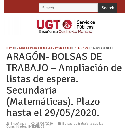
Home
»
Bolsas de trabajo todas las Comunidades
»
INTERINOS
» You are reading »
ARAGÓN- BOLSAS DE
TRABAJO – Ampliación de
listas de espera.
Secundaria
(Matemáticas). Plazo
hasta el 29/05/2020.
Enseñanza
28/05/2020
Bolsas de trabajo todas las
Comunidades
,
INTERINOS