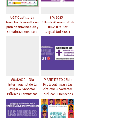
UGT Castilla-La
8M 2023 –
Mancha desarrolla un
#UnidasGanamosTodas
plan de información y
#8M #Mujer
sensibilización para
#Igualdad #UGT
jóvenes en materia
de
corresponsabilidad y
trabajo de los
cuidados.
#8M2022 – Día
MANIFIESTO 25N +
Internacional de la
Protección para las
Mujer – Servicios
víctimas + Servicios
Públicos Feministas
Públicos + Derechos
para Avanzar
laborales