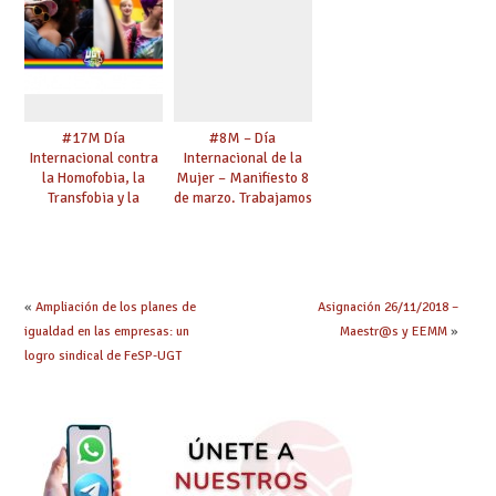
#17M Día
#8M – Día
Internacional contra
Internacional de la
la Homofobia, la
Mujer – Manifiesto 8
Transfobia y la
de marzo. Trabajamos
Bifobia – “Una mirada
por la Igualdad.
transformadora. El
Defendemos tus
sindicalismo del siglo
derechos.
XXI y las personas
#ESENCIALES #8M
LGTBI”
#8M2021
«
Ampliación de los planes de
Asignación 26/11/2018 –
igualdad en las empresas: un
Maestr@s y EEMM
»
logro sindical de FeSP-UGT