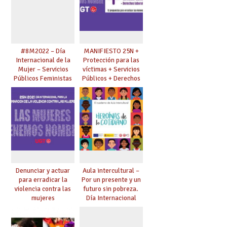
cuidados.
#8M2022 – Día
MANIFIESTO 25N +
Internacional de la
Protección para las
Mujer – Servicios
víctimas + Servicios
Públicos Feministas
Públicos + Derechos
para Avanzar
laborales
Denunciar y actuar
Aula intercultural –
para erradicar la
Por un presente y un
violencia contra las
futuro sin pobreza.
mujeres
Día Internacional
para la Erradicación
de la Pobreza