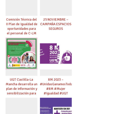
Comisión Técnica del
25 NOVIEMBRE –
II Plan de Igualdad de
CAMPAÑA ESPACIOS
oportunidades para
SEGUROS
el personal de C-LM
UGT Castilla-La
8M 2023 –
Mancha desarrolla un
#UnidasGanamosTodas
plan de información y
#8M #Mujer
sensibilización para
#Igualdad #UGT
jóvenes en materia
de
corresponsabilidad y
trabajo de los