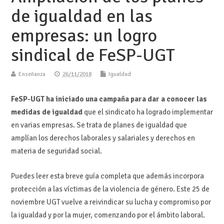
XXI y las personas
#ESENCIALES #8M
de igualdad en las
LGTBI”
#8M2021
empresas: un logro
sindical de FeSP-UGT
Enseñanza
26/11/2018
Igualdad
FeSP-UGT ha iniciado una campaña para dar a conocer las
medidas de igualdad
que el sindicato ha logrado implementar
en varias empresas. Se trata de planes de igualdad que
amplían los derechos laborales y salariales y derechos en
materia de seguridad social.
Puedes leer esta breve guía completa que además incorpora
protección a las víctimas de la violencia de género. Este 25 de
noviembre UGT vuelve a reivindicar su lucha y compromiso por
la igualdad y por la mujer, comenzando por el ámbito laboral.