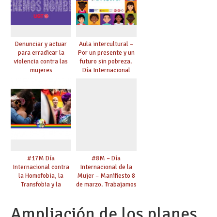
Denunciar y actuar
Aula intercultural –
para erradicar la
Por un presente y un
violencia contra las
futuro sin pobreza.
mujeres
Día Internacional
para la Erradicación
de la Pobreza
#17M Día
#8M – Día
Internacional contra
Internacional de la
la Homofobia, la
Mujer – Manifiesto 8
Transfobia y la
de marzo. Trabajamos
Bifobia – “Una mirada
por la Igualdad.
transformadora. El
Defendemos tus
Ampliación de los planes
sindicalismo del siglo
derechos.