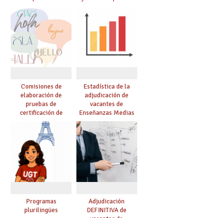
curso 26-27
Comisiones de
Estadística de la
elaboración de
adjudicación de
pruebas de
vacantes de
certificación de
Enseñanzas Medias
competencia
para el curso 26/27
lingüística: publicada
resolución definitiva
Programas
Adjudicación
plurilingües
DEFINITIVA de