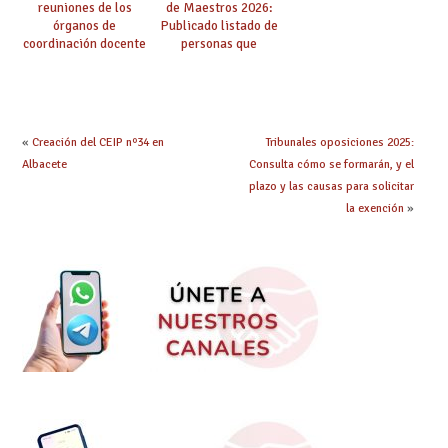
reuniones de los
de Maestros 2026:
órganos de
Publicado listado de
coordinación docente
personas que
se pueden celebrar
adquieren nueva
de manera
especialidad
telemática, sin exigir
presencialidad en el
centro
«
Creación del CEIP nº34 en
Tribunales oposiciones 2025:
Albacete
Consulta cómo se formarán, y el
plazo y las causas para solicitar
la exención
»