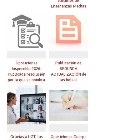
vacantes de
Enseñanzas Medias
para el curso 26-27
Oposiciones
Publicación de
Inspección 2026:
SEGUNDA
Publicada resolución
ACTUALIZACIÓN de
por la que se nombra
las bolsas
funcionarios/as en
provisionales de
prácticas, se regulan
Cuerpo de Maestros
dichas prácticas y se
de especialidades
convoca acto público
convocadas a
de adjudicación
oposición
Gracias a UGT, las
Oposiciones Cuerpo