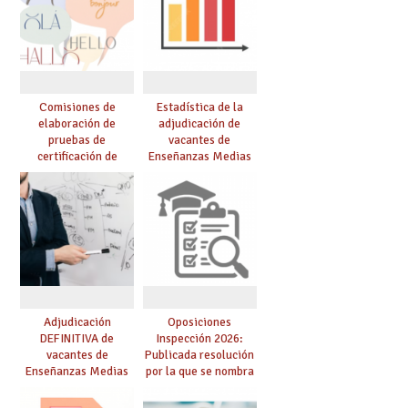
Comisiones de
Estadística de la
elaboración de
adjudicación de
pruebas de
vacantes de
certificación de
Enseñanzas Medias
competencia
para el curso 26/27
lingüística: publicada
resolución definitiva
Adjudicación
Oposiciones
DEFINITIVA de
Inspección 2026:
vacantes de
Publicada resolución
Enseñanzas Medias
por la que se nombra
para el curso 26-27
funcionarios/as en
prácticas, se regulan