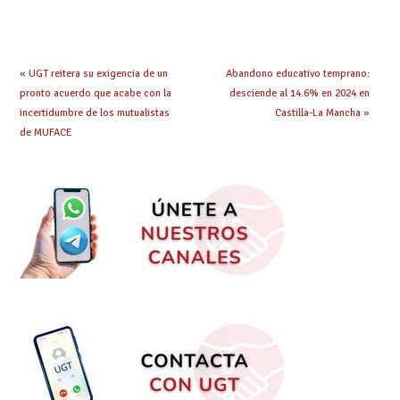
prácticas: todo lo que
seleccionadas. ¿Qué
debes saber
hacer ahora si he
obtenido plaza?
«
UGT reitera su exigencia de un
Abandono educativo temprano:
pronto acuerdo que acabe con la
desciende al 14.6% en 2024 en
incertidumbre de los mutualistas
Castilla-La Mancha
»
de MUFACE