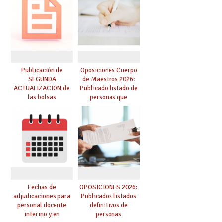
dichas prácticas y se
convoca acto público
de adjudicación
Publicación de
Oposiciones Cuerpo
SEGUNDA
de Maestros 2026:
ACTUALIZACIÓN de
Publicado listado de
las bolsas
personas que
provisionales de
adquieren nueva
Cuerpo de Maestros
especialidad
de especialidades
convocadas a
oposición
Fechas de
OPOSICIONES 2026:
adjudicaciones para
Publicados listados
personal docente
definitivos de
interino y en
personas