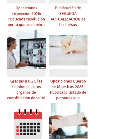
Oposiciones
Publicación de
Inspección 2026:
SEGUNDA
Publicada resolución
ACTUALIZACIÓN de
por la que se nombra
las bolsas
funcionarios/as en
provisionales de
prácticas, se regulan
Cuerpo de Maestros
dichas prácticas y se
de especialidades
convoca acto público
convocadas a
de adjudicación
oposición
Gracias a UGT, las
Oposiciones Cuerpo
reuniones de los
de Maestros 2026:
órganos de
Publicado listado de
coordinación docente
personas que
se pueden celebrar
adquieren nueva
de manera
especialidad
telemática, sin exigir
presencialidad en el
centro