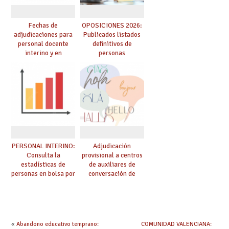
Fechas de
OPOSICIONES 2026:
adjudicaciones para
Publicados listados
personal docente
definitivos de
interino y en
personas
prácticas: todo lo que
seleccionadas. ¿Qué
debes saber
hacer ahora si he
obtenido plaza?
PERSONAL INTERINO:
Adjudicación
Consulta la
provisional a centros
estadísticas de
de auxiliares de
personas en bolsa por
conversación de
cuerpo, especialidad
inglés y francés
y tipo de bolsa para
el curso 26/27
«
Abandono educativo temprano:
COMUNIDAD VALENCIANA: