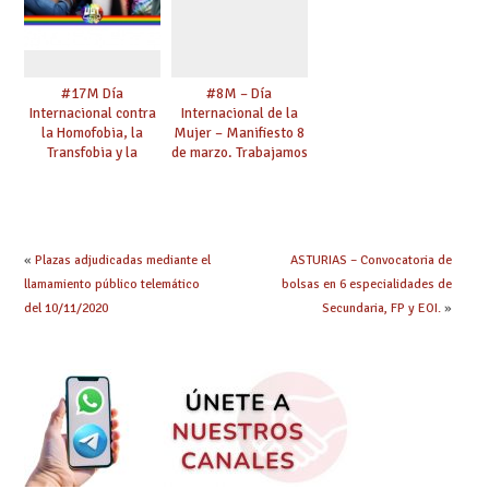
#17M Día
#8M – Día
Internacional contra
Internacional de la
la Homofobia, la
Mujer – Manifiesto 8
Transfobia y la
de marzo. Trabajamos
Bifobia – “Una mirada
por la Igualdad.
transformadora. El
Defendemos tus
sindicalismo del siglo
derechos.
XXI y las personas
#ESENCIALES #8M
LGTBI”
#8M2021
«
Plazas adjudicadas mediante el
ASTURIAS – Convocatoria de
llamamiento público telemático
bolsas en 6 especialidades de
del 10/11/2020
Secundaria, FP y EOI.
»