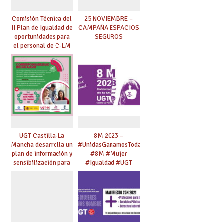
Comisión Técnica del
25 NOVIEMBRE –
II Plan de Igualdad de
CAMPAÑA ESPACIOS
oportunidades para
SEGUROS
el personal de C-LM
UGT Castilla-La
8M 2023 –
Mancha desarrolla un
#UnidasGanamosTodas
plan de información y
#8M #Mujer
sensibilización para
#Igualdad #UGT
jóvenes en materia
de
corresponsabilidad y
trabajo de los
cuidados.