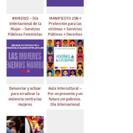
#8M2022 – Día
MANIFIESTO 25N +
Internacional de la
Protección para las
Mujer – Servicios
víctimas + Servicios
Públicos Feministas
Públicos + Derechos
para Avanzar
laborales
Denunciar y actuar
Aula intercultural –
para erradicar la
Por un presente y un
violencia contra las
futuro sin pobreza.
mujeres
Día Internacional
para la Erradicación
de la Pobreza