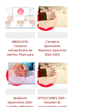
Secundaria, EOIs y
Medias y 4.401 de
Conservatorios
Maestros/as.
(solicitudes del 15 de
Solicitudes hasta 19
enero al 4 de febrero)
de marzo.
ANDALUCÍA:
Cantabria
Concurso
Oposiciones
extraordinario de
Maestros reposición
méritos. Plazo para
2024-2025:
solicitar plazas
Corrección del plazo
vacantes tras las
de inscripción
renuncias del 7 al 13
de junio
Andalucía
OPOSICIONES 2024 –
Oposiciones 2024:
Resumen de
Listados definitivos
convocatorias a nivel