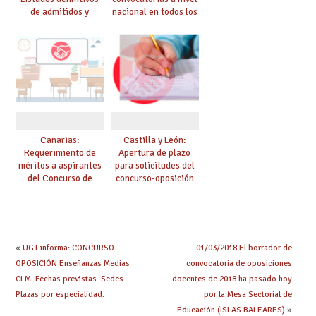
de admitidos y
nacional en todos los
excluidos EEMM por
cuerpos (actualizado
vía de reposición
el 26 de enero)
Canarias:
Castilla y León:
Requerimiento de
Apertura de plazo
méritos a aspirantes
para solicitudes del
del Concurso de
concurso-oposición
Méritos de
de reposición de
estabilización
EEMM 2024
«
UGT informa: CONCURSO-
01/03/2018 El borrador de
OPOSICIÓN Enseñanzas Medias
convocatoria de oposiciones
CLM. Fechas previstas. Sedes.
docentes de 2018 ha pasado hoy
Plazas por especialidad.
por la Mesa Sectorial de
Educación (ISLAS BALEARES)
»