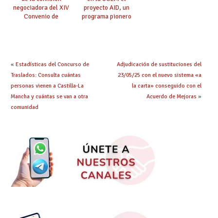
negociadora del XIV
proyecto AID, un
Convenio de
programa pionero
Universidades y
para luchar contra el
Centros de
acoso laboral y
Investigación
fomentar la igualdad
y la diversidad
«
Estadísticas del Concurso de
Adjudicación de sustituciones del
Traslados: Consulta cuántas
23/05/25 con el nuevo sistema «a
personas vienen a Castilla-La
la carta» conseguido con el
Mancha y cuántas se van a otra
Acuerdo de Mejoras
»
comunidad