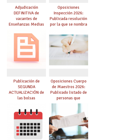
Adjudicación
Oposiciones
DEFINITIVA de
Inspección 2026:
vacantes de
Publicada resolución
Enseñanzas Medias
por la que se nombra
para el curso 26-27
funcionarios/as en
prácticas, se regulan
dichas prácticas y se
convoca acto público
de adjudicación
Publicación de
Oposiciones Cuerpo
SEGUNDA
de Maestros 2026:
ACTUALIZACIÓN de
Publicado listado de
las bolsas
personas que
provisionales de
adquieren nueva
Cuerpo de Maestros
especialidad
de especialidades
convocadas a
oposición