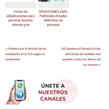
Fechas de
OPOSICIONES 2026:
adjudicaciones para
Publicados listados
personal docente
definitivos de
interino y en
personas
prácticas: todo lo que
seleccionadas. ¿Qué
debes saber
hacer ahora si he
obtenido plaza?
«
Polémica por la división de los
UGT plantea al Consejo Escolar
estudiantes en la ESO según su
del Estado las medidas más
rendimiento
urgentes contra los efectos de
los recortes
»