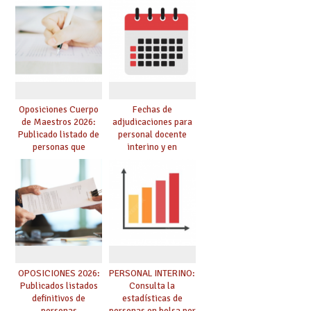
prácticas, se regulan
Cuerpo de Maestros
dichas prácticas y se
de especialidades
convoca acto público
convocadas a
de adjudicación
oposición
Oposiciones Cuerpo
Fechas de
de Maestros 2026:
adjudicaciones para
Publicado listado de
personal docente
personas que
interino y en
adquieren nueva
prácticas: todo lo que
especialidad
debes saber
OPOSICIONES 2026:
PERSONAL INTERINO:
Publicados listados
Consulta la
definitivos de
estadísticas de
personas
personas en bolsa por