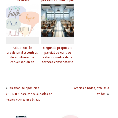
seleccionadas. ¿Qué
cuerpo, especialidad
hacer ahora si he
y tipo de bolsa para
obtenido plaza?
el curso 26/27
Adjudicación
Segunda propuesta
provisional a centros
parcial de centros
de auxiliares de
seleccionados de la
conversación de
tercera convocatoria
inglés y francés
de ayudas del Plan de
climatización en
colegios
«
Temarios de oposición
Gracias a todas, gracias a
VIGENTES para especialidades de
todos.
»
Música y Artes Escénicas