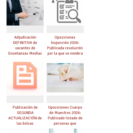
Adjudicación
Oposiciones
DEFINITIVA de
Inspección 2026:
vacantes de
Publicada resolución
Enseñanzas Medias
por la que se nombra
para el curso 26-27
funcionarios/as en
prácticas, se regulan
dichas prácticas y se
convoca acto público
de adjudicación
Publicación de
Oposiciones Cuerpo
SEGUNDA
de Maestros 2026:
ACTUALIZACIÓN de
Publicado listado de
las bolsas
personas que
provisionales de
adquieren nueva