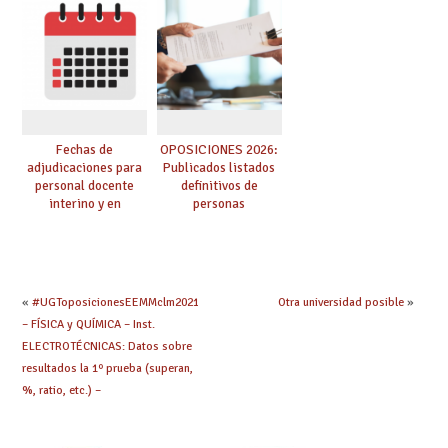
Cuerpo de Maestros
especialidad
de especialidades
convocadas a
oposición
Fechas de
OPOSICIONES 2026:
adjudicaciones para
Publicados listados
personal docente
definitivos de
interino y en
personas
prácticas: todo lo que
seleccionadas. ¿Qué
debes saber
hacer ahora si he
obtenido plaza?
«
#UGToposicionesEEMMclm2021
Otra universidad posible
»
– FÍSICA y QUÍMICA – Inst.
ELECTROTÉCNICAS: Datos sobre
resultados la 1º prueba (superan,
%, ratio, etc.) –