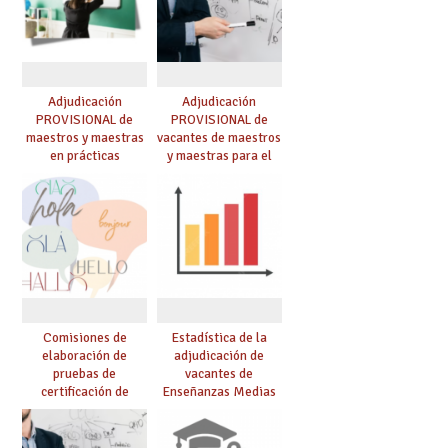
Adjudicación
Adjudicación
PROVISIONAL de
PROVISIONAL de
maestros y maestras
vacantes de maestros
en prácticas
y maestras para el
curso 26-27
Comisiones de
Estadística de la
elaboración de
adjudicación de
pruebas de
vacantes de
certificación de
Enseñanzas Medias
competencia
para el curso 26/27
lingüística: publicada
resolución definitiva