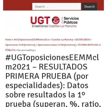
Home
»
#UGToposicionesEEMMclm2021
»
Castilla-La Mancha
»
DESTACADOS
»
Oposiciones CLM [histórico]
»
Oposiciones todas CCAA [histórico]
»
ÚLTIMAS NOTICIAS: E.
PÚBLICA
» You are reading »
#UGToposicionesEEMMcl
m2021 – RESULTADOS
PRIMERA PRUEBA (por
especialidades): Datos
sobre resultados la 1º
prueba (superan, %, ratio,