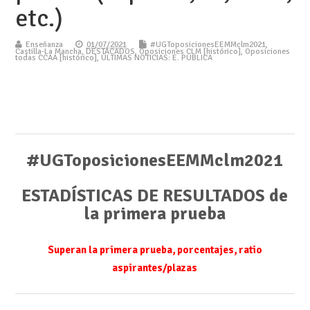
etc.)
Enseñanza
01/07/2021
#UGToposicionesEEMMclm2021
,
Castilla-La Mancha
,
DESTACADOS
,
Oposiciones CLM [histórico]
,
Oposiciones
todas CCAA [histórico]
,
ÚLTIMAS NOTICIAS: E. PÚBLICA
#UGToposicionesEEMMclm2021
ESTADÍSTICAS DE RESULTADOS de
la primera prueba
Superan la primera prueba, porcentajes, ratio
aspirantes/plazas