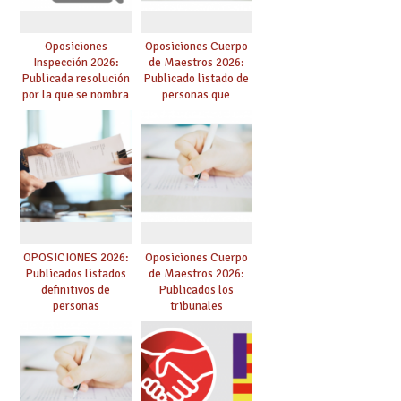
Oposiciones
Oposiciones Cuerpo
Inspección 2026:
de Maestros 2026:
Publicada resolución
Publicado listado de
por la que se nombra
personas que
funcionarios/as en
adquieren nueva
prácticas, se regulan
especialidad
dichas prácticas y se
convoca acto público
de adjudicación
OPOSICIONES 2026:
Oposiciones Cuerpo
Publicados listados
de Maestros 2026:
definitivos de
Publicados los
personas
tribunales
seleccionadas. ¿Qué
hacer ahora si he
obtenido plaza?