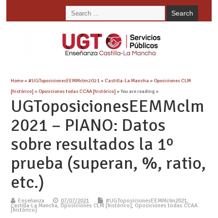
Home
»
#UGToposicionesEEMMclm2021
»
Castilla-La Mancha
»
Oposiciones CLM
[histórico]
»
Oposiciones todas CCAA [histórico]
» You are reading »
UGToposicionesEEMMclm
2021 – PIANO: Datos
sobre resultados la 1º
prueba (superan, %, ratio,
etc.)
Enseñanza
07/07/2021
#UGToposicionesEEMMclm2021
,
Castilla-La Mancha
,
Oposiciones CLM [histórico]
,
Oposiciones todas CCAA
[histórico]