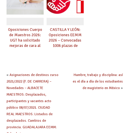
Oposiciones Cuerpo
CASTILLA Y LEÓN:
de Maestros 2026:
Oposiciones EEMM
UGT ha solicitado
2026 – Convocadas
mejoras de cara al
1006 plazas de
proceso selectivo
Secundaria, EOIs y
para las personas
Conservatorios
aspirantes y los
(solicitudes del 15 de
miembros de los
enero al 4 de febrero)
tribunales
«
Asignaciones de destinos curso
Hambre, trabajo y disciplina: así
2021/2022 (F. DE CARRERA) –
es el día a día de los estudiantes
Novedades – ALBACETE
de magisterio en México
»
MAESTROS: Desplazados,
participantes y vacantes acto
público 08/07/2021. CIUDAD
REAL MAESTROS: Listados de
desplazados. Cambios de
provincia. GUADALAJARA EEMM: