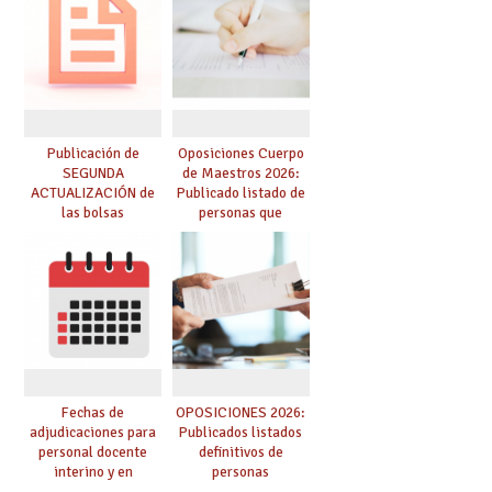
dichas prácticas y se
convoca acto público
de adjudicación
Publicación de
Oposiciones Cuerpo
SEGUNDA
de Maestros 2026:
ACTUALIZACIÓN de
Publicado listado de
las bolsas
personas que
provisionales de
adquieren nueva
Cuerpo de Maestros
especialidad
de especialidades
convocadas a
oposición
Fechas de
OPOSICIONES 2026:
adjudicaciones para
Publicados listados
personal docente
definitivos de
interino y en
personas
prácticas: todo lo que
seleccionadas. ¿Qué