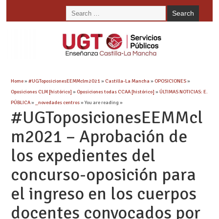
Home
»
#UGToposicionesEEMMclm2021
»
Castilla-La Mancha
»
OPOSICIONES
»
Oposiciones CLM [histórico]
»
Oposiciones todas CCAA [histórico]
»
ÚLTIMAS NOTICIAS: E.
PÚBLICA
»
_novedades centros
» You are reading »
#UGToposicionesEEMMcl
m2021 – Aprobación de
los expedientes del
concurso-oposición para
el ingreso en los cuerpos
docentes convocados por