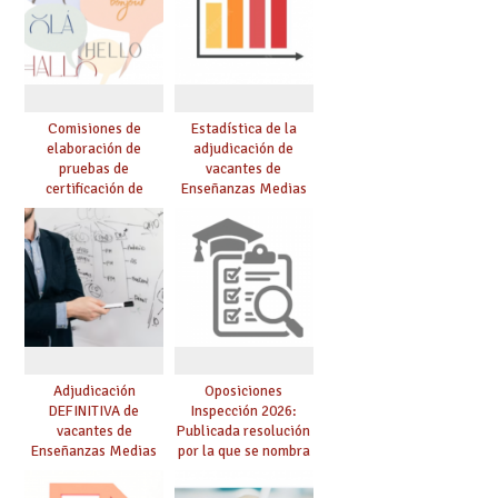
Comisiones de
Estadística de la
elaboración de
adjudicación de
pruebas de
vacantes de
certificación de
Enseñanzas Medias
competencia
para el curso 26/27
lingüística: publicada
resolución definitiva
Adjudicación
Oposiciones
DEFINITIVA de
Inspección 2026:
vacantes de
Publicada resolución
Enseñanzas Medias
por la que se nombra
para el curso 26-27
funcionarios/as en
prácticas, se regulan