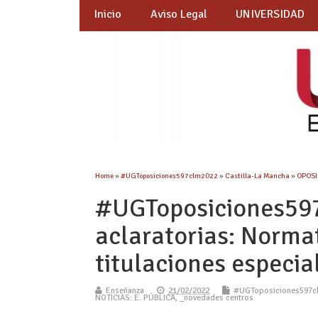
Inicio
Aviso Legal
UNIVERSIDAD
Home
»
#UGToposiciones597clm2022
»
Castilla-La Mancha
»
OPOSI
#UGToposiciones59
aclaratorias: Normat
titulaciones especia
Enseñanza
21/02/2022
#UGToposiciones597c
NOTICIAS: E. PÚBLICA
,
_novedades centros