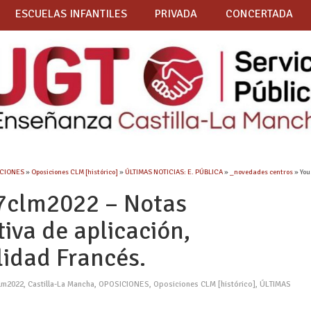
ESCUELAS INFANTILES
PRIVADA
CONCERTADA
CIONES
»
Oposiciones CLM [histórico]
»
ÚLTIMAS NOTICIAS: E. PÚBLICA
»
_novedades centros
» You
7clm2022 – Notas
iva de aplicación,
lidad Francés.
lm2022
,
Castilla-La Mancha
,
OPOSICIONES
,
Oposiciones CLM [histórico]
,
ÚLTIMAS