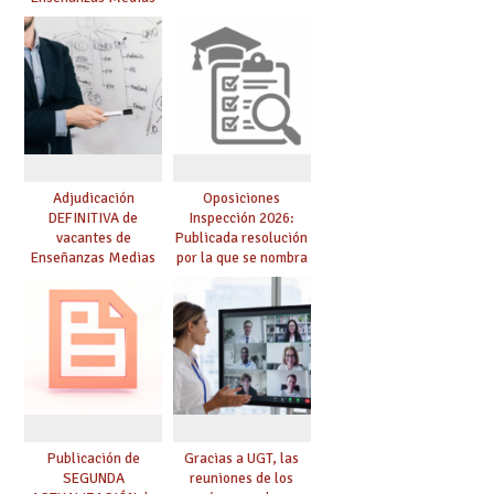
para el curso 26/27
Adjudicación
Oposiciones
DEFINITIVA de
Inspección 2026:
vacantes de
Publicada resolución
Enseñanzas Medias
por la que se nombra
para el curso 26-27
funcionarios/as en
prácticas, se regulan
dichas prácticas y se
convoca acto público
de adjudicación
Publicación de
Gracias a UGT, las
SEGUNDA
reuniones de los