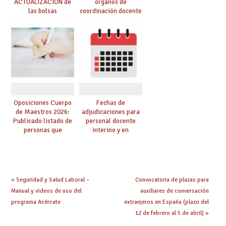
ACTUALIZACIÓN de
órganos de
las bolsas
coordinación docente
provisionales de
se pueden celebrar
Cuerpo de Maestros
de manera
de especialidades
telemática, sin exigir
convocadas a
presencialidad en el
oposición
centro
Oposiciones Cuerpo
Fechas de
de Maestros 2026:
adjudicaciones para
Publicado listado de
personal docente
personas que
interino y en
adquieren nueva
prácticas: todo lo que
especialidad
debes saber
«
Seguridad y Salud Laboral –
Convocatoria de plazas para
Manual y videos de uso del
auxiliares de conversación
programa Acércate
extranjeros en España (plazo del
12 de febrero al 5 de abril)
»