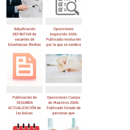
Adjudicación
Oposiciones
DEFINITIVA de
Inspección 2026:
vacantes de
Publicada resolución
Enseñanzas Medias
por la que se nombra
para el curso 26-27
funcionarios/as en
prácticas, se regulan
dichas prácticas y se
convoca acto público
de adjudicación
Publicación de
Oposiciones Cuerpo
SEGUNDA
de Maestros 2026:
ACTUALIZACIÓN de
Publicado listado de
las bolsas
personas que
provisionales de
adquieren nueva
Cuerpo de Maestros
especialidad
de especialidades