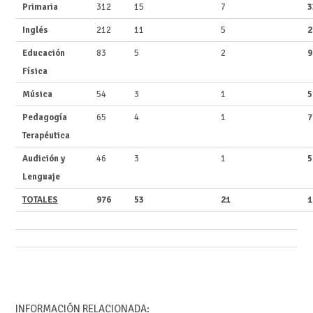
Primaria
312
15
7
3
Inglés
212
11
5
2
Educación
83
5
2
9
Física
Música
54
3
1
5
Pedagogía
65
4
1
7
Terapéutica
Audición y
46
3
1
5
Lenguaje
TOTALES
976
53
21
1
INFORMACIÓN RELACIONADA: