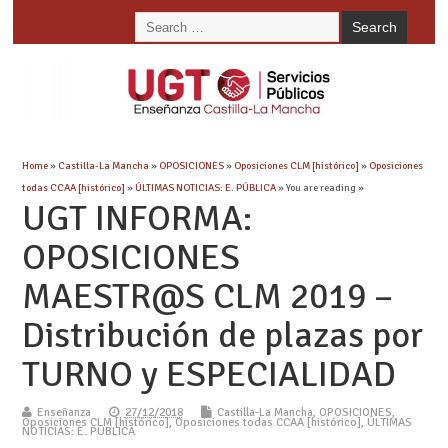
Home
»
Castilla-La Mancha
»
OPOSICIONES
»
Oposiciones CLM [histórico]
»
Oposiciones
todas CCAA [histórico]
»
ÚLTIMAS NOTICIAS: E. PÚBLICA
» You are reading »
UGT INFORMA:
OPOSICIONES
MAESTR@S CLM 2019 –
Distribución de plazas por
TURNO y ESPECIALIDAD
Enseñanza
27/12/2018
Castilla-La Mancha
,
OPOSICIONES
,
Oposiciones CLM [histórico]
,
Oposiciones todas CCAA [histórico]
,
ÚLTIMAS
NOTICIAS: E. PÚBLICA