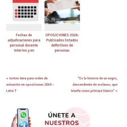
convocadas a
oposición
Fechas de
OPOSICIONES 2026:
adjudicaciones para
Publicados listados
personal docente
definitivos de
interino y en
personas
prácticas: todo lo que
seleccionadas. ¿Qué
debes saber
hacer ahora si he
obtenido plaza?
«
Sorteo letra para orden de
“Es la historia de un negro,
actuación en oposiciones 2019 –
descendiente de esclavos, que
Letra T
triunfa como príncipe blanco”
»