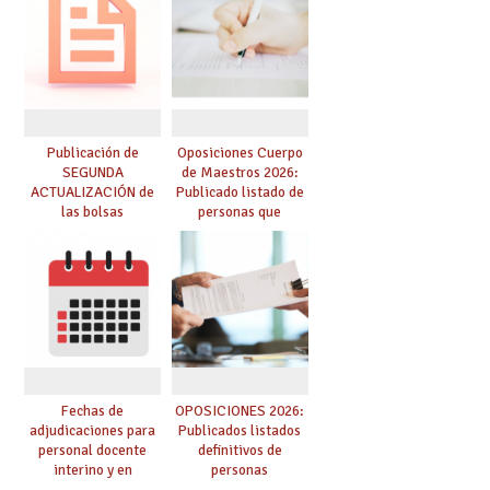
dichas prácticas y se
convoca acto público
de adjudicación
Publicación de
Oposiciones Cuerpo
SEGUNDA
de Maestros 2026:
ACTUALIZACIÓN de
Publicado listado de
las bolsas
personas que
provisionales de
adquieren nueva
Cuerpo de Maestros
especialidad
de especialidades
convocadas a
oposición
Fechas de
OPOSICIONES 2026:
adjudicaciones para
Publicados listados
personal docente
definitivos de
interino y en
personas
prácticas: todo lo que
seleccionadas. ¿Qué