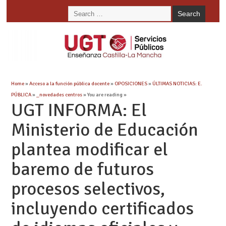
Home
»
Acceso a la función pública docente
»
OPOSICIONES
»
ÚLTIMAS NOTICIAS: E.
PÚBLICA
»
_novedades centros
» You are reading »
UGT INFORMA: El
Ministerio de Educación
plantea modificar el
baremo de futuros
procesos selectivos,
incluyendo certificados