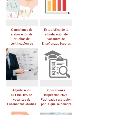
Comisiones de
Estadística de la
elaboración de
adjudicación de
pruebas de
vacantes de
certificación de
Enseñanzas Medias
competencia
para el curso 26/27
lingüística: publicada
resolución definitiva
Adjudicación
Oposiciones
DEFINITIVA de
Inspección 2026:
vacantes de
Publicada resolución
Enseñanzas Medias
por la que se nombra
para el curso 26-27
funcionarios/as en
prácticas, se regulan