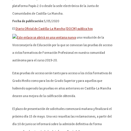
plataforma Papás 2.0 o desde la sede electrónica de la Junta de
Comunidades de Castilla-La Mancha.
Fecha de publicación
:5/05/2020
El
Diario Oficial de Castilla-La Mancha (DOCM) publica hoy
una resolución de la
Viceconsejería de Educación por la que se convocan las pruebas de acceso
a ciclos formativos de Formación Profesional en nuestra comunidad
autónoma para el curso 2019-20.
Estas pruebas de acceso serán tanto para acceso a los ciclos formativos de
Grado Medio como para los de Grado Superior y para aquellos que
habiendo superado las pruebas en años anteriores en Castilla-La Mancha
deseen una mejora de la calificación obtenida.
El plazo de presentación de solicitudes comenzará mañana y finalizará el
próximo día 15 de mayo. Una vez resueltas las reclamaciones, a partir del
día 10 de junio se informará sobre la admisión definitiva de forma