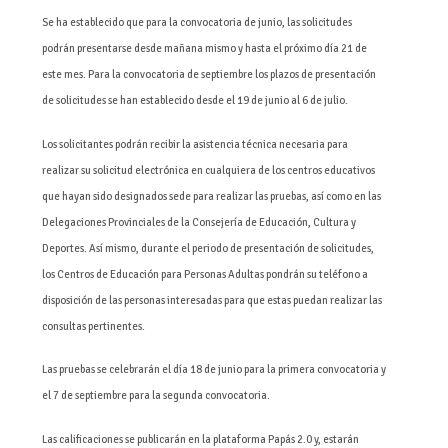
Se ha establecido que para la convocatoria de junio, las solicitudes
podrán presentarse desde mañana mismo y hasta el próximo día 21 de
este mes. Para la convocatoria de septiembre los plazos de presentación
de solicitudes se han establecido desde el 19 de junio al 6 de julio.
Los solicitantes podrán recibir la asistencia técnica necesaria para
realizar su solicitud electrónica en cualquiera de los centros educativos
que hayan sido designados sede para realizar las pruebas, así como en las
Delegaciones Provinciales de la Consejería de Educación, Cultura y
Deportes. Así mismo, durante el periodo de presentación de solicitudes,
los Centros de Educación para Personas Adultas pondrán su teléfono a
disposición de las personas interesadas para que estas puedan realizar las
consultas pertinentes.
Las pruebas se celebrarán el día 18 de junio para la primera convocatoria y
el 7 de septiembre para la segunda convocatoria.
Las calificaciones se publicarán en la plataforma Papás 2.0 y, estarán