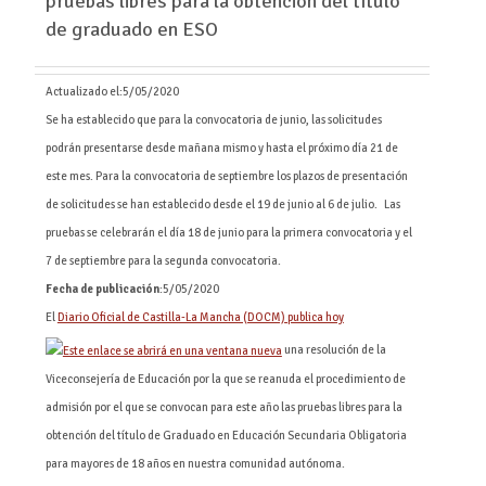
pruebas libres para la obtención del título
de graduado en ESO
Actualizado el:
5/05/2020
Se ha establecido que para la convocatoria de junio, las solicitudes
podrán presentarse desde mañana mismo y hasta el próximo día 21 de
este mes. Para la convocatoria de septiembre los plazos de presentación
de solicitudes se han establecido desde el 19 de junio al 6 de julio. Las
pruebas se celebrarán el día 18 de junio para la primera convocatoria y el
7 de septiembre para la segunda convocatoria.
Fecha de publicación
:5/05/2020
El
Diario Oficial de Castilla-La Mancha (DOCM) publica hoy
una resolución de la
Viceconsejería de Educación por la que se reanuda el procedimiento de
admisión por el que se convocan para este año las pruebas libres para la
obtención del título de Graduado en Educación Secundaria Obligatoria
para mayores de 18 años en nuestra comunidad autónoma.