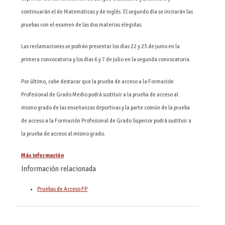
continuarán el de Matemáticas y de inglés. El segundo día se iniciarán las
pruebas con el examen de las dos materias elegidas.
Las reclamaciones se podrán presentar los días 22 y 23 de junio en la
primera convocatoria y los días 6 y 7 de julio en la segunda convocatoria.
Por último, cabe destacar que la prueba de acceso a la Formación
Profesional de Grado Medio podrá sustituir a la prueba de acceso al
mismo grado de las enseñanzas deportivas y la parte común de la prueba
de acceso a la Formación Profesional de Grado Superior podrá sustituir a
la prueba de acceso al mismo grado.
Más información
Información relacionada
Pruebas de Acceso FP