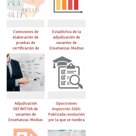
Comisiones de
Estadística de la
elaboración de
adjudicación de
pruebas de
vacantes de
certificación de
Enseñanzas Medias
competencia
para el curso 26/27
lingüística: publicada
resolución definitiva
Adjudicación
Oposiciones
DEFINITIVA de
Inspección 2026:
vacantes de
Publicada resolución
Enseñanzas Medias
por la que se nombra
para el curso 26-27
funcionarios/as en
prácticas, se regulan