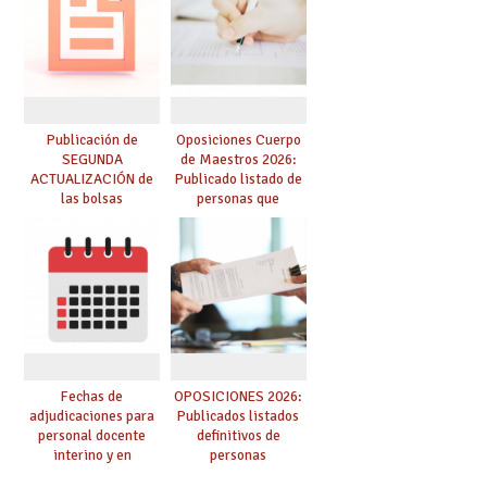
dichas prácticas y se
convoca acto público
de adjudicación
Publicación de
Oposiciones Cuerpo
SEGUNDA
de Maestros 2026:
ACTUALIZACIÓN de
Publicado listado de
las bolsas
personas que
provisionales de
adquieren nueva
Cuerpo de Maestros
especialidad
de especialidades
convocadas a
oposición
Fechas de
OPOSICIONES 2026:
adjudicaciones para
Publicados listados
personal docente
definitivos de
interino y en
personas
prácticas: todo lo que
seleccionadas. ¿Qué