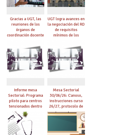
Gracias a UGT, las
UGT logra avances en
reuniones de los
la negociación del RD
órganos de
de requisitos
coordinación docente
mínimos de los
se pueden celebrar
centros educativos y
de manera
exige al Ministerio
telemática, sin exigir
que los compromisos
presencialidad en el
se materialicen con
centro
la mayor agilidad
posible
Informe mesa
Mesa Sectorial
Sectorial: Programa
30/06/26: Canoso,
piloto para centros
instrucciones curso
tensionados dentro
26/27, protocolo de
del marco del
agresiones.
Acuerdo de Mejoras y
evaluación del curso
25/26