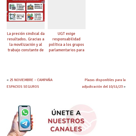
etapas
lingüística
La presión sindical da
UGT exige
resultados. Gracias a
responsabilidad
la movilización y al
política a los grupos
trabajo constante de
parlamentarios para
UGT la Ley de
evitar retrasos en las
Jornada y Ratios
mejoras urgentes de
continúa su
la enseñanza
tramitación
«
25 NOVIEMBRE – CAMPAÑA
Plazas disponibles para la
ESPACIOS SEGUROS
adjudicación del 10/11/23
»