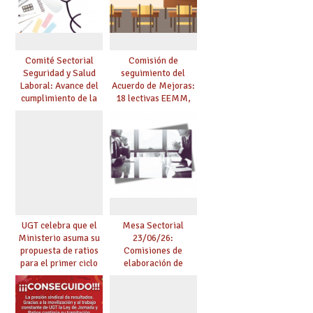
Comité Sectorial
Comisión de
Seguridad y Salud
seguimiento del
Laboral: Avance del
Acuerdo de Mejoras:
cumplimiento de la
18 lectivas EEMM,
planificación de la
canoso, reducción
actividad preventiva
mayores 55 y pilotaje
en centros
tensionados
UGT celebra que el
Mesa Sectorial
Ministerio asuma su
23/06/26:
propuesta de ratios
Comisiones de
para el primer ciclo
elaboración de
de Infantil y pide
pruebas de
extender la misma
certificación de
ambición al resto de
competencia