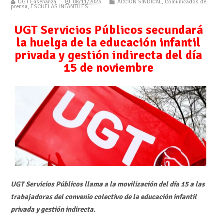
UGT Enseñanza
08/11/2023
ACCIÓN SINDICAL
,
Comunicados de
prensa
,
ESCUELAS INFANTILES
UGT Servicios Públicos secundará
la huelga de la educación infantil
privada y gestión indirecta del día
15 de noviembre
UGT Servicios Públicos llama a la movilización del día 15 a las
trabajadoras del convenio colectivo de la educación infantil
privada y gestión indirecta.