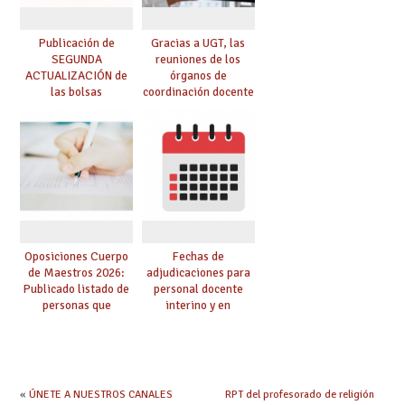
Publicación de
Gracias a UGT, las
SEGUNDA
reuniones de los
ACTUALIZACIÓN de
órganos de
las bolsas
coordinación docente
provisionales de
se pueden celebrar
Cuerpo de Maestros
de manera
de especialidades
telemática, sin exigir
convocadas a
presencialidad en el
oposición
centro
Oposiciones Cuerpo
Fechas de
de Maestros 2026:
adjudicaciones para
Publicado listado de
personal docente
personas que
interino y en
adquieren nueva
prácticas: todo lo que
especialidad
debes saber
«
ÚNETE A NUESTROS CANALES
RPT del profesorado de religión