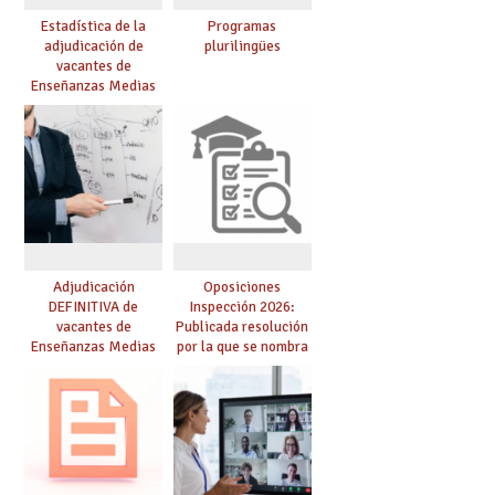
Estadística de la
Programas
adjudicación de
plurilingües
vacantes de
Enseñanzas Medias
para el curso 26/27
Adjudicación
Oposiciones
DEFINITIVA de
Inspección 2026:
vacantes de
Publicada resolución
Enseñanzas Medias
por la que se nombra
para el curso 26-27
funcionarios/as en
prácticas, se regulan
dichas prácticas y se
convoca acto público
de adjudicación