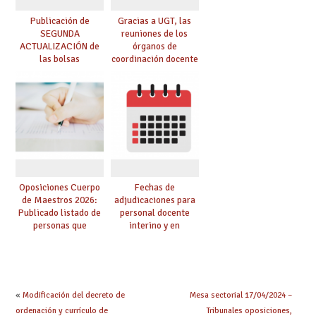
Publicación de
Gracias a UGT, las
SEGUNDA
reuniones de los
ACTUALIZACIÓN de
órganos de
las bolsas
coordinación docente
provisionales de
se pueden celebrar
Cuerpo de Maestros
de manera
de especialidades
telemática, sin exigir
convocadas a
presencialidad en el
oposición
centro
Oposiciones Cuerpo
Fechas de
de Maestros 2026:
adjudicaciones para
Publicado listado de
personal docente
personas que
interino y en
adquieren nueva
prácticas: todo lo que
especialidad
debes saber
«
Modificación del decreto de
Mesa sectorial 17/04/2024 –
ordenación y currículo de
Tribunales oposiciones,