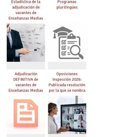
Estadística de la
Programas
adjudicación de
plurilingües
vacantes de
Enseñanzas Medias
para el curso 26/27
Adjudicación
Oposiciones
DEFINITIVA de
Inspección 2026:
vacantes de
Publicada resolución
Enseñanzas Medias
por la que se nombra
para el curso 26-27
funcionarios/as en
prácticas, se regulan
dichas prácticas y se
convoca acto público
de adjudicación