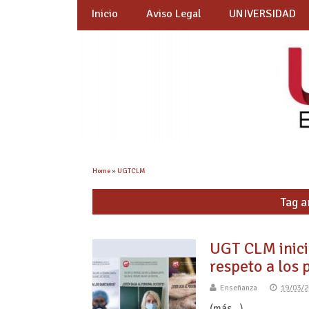
Inicio
Aviso Legal
UNIVERSIDAD
Home
»
UGTCLM
Tag a
UGT CLM inici
respeto a los 
Enseñanza
19/03/2
(más…)