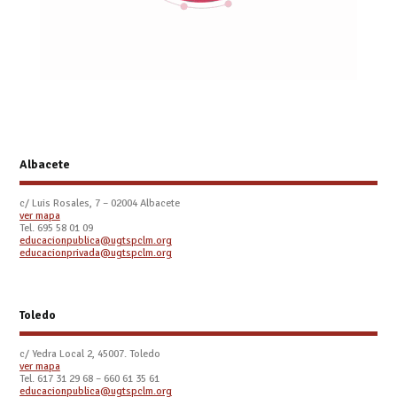
Albacete
c/ Luis Rosales, 7 – 02004 Albacete
ver mapa
Tel. 695 58 01 09
educacionpublica@ugtspclm.org
educacionprivada@ugtspclm.org
Toledo
c/ Yedra Local 2, 45007. Toledo
ver mapa
Tel.
617 31 29 68 – 660 61 35 61
educacionpublica@ugtspclm.org