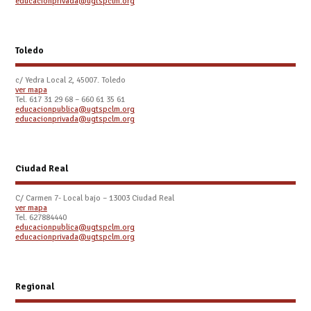
educacionprivada@ugtspclm.org
Toledo
c/ Yedra Local 2, 45007. Toledo
ver mapa
Tel.
617 31 29 68 – 660 61 35 61
educacionpublica@ugtspclm.org
educacionprivada@ugtspclm.org
Ciudad Real
C/ Carmen 7- Local bajo – 13003 Ciudad Real
ver mapa
Tel. 627884440
educacionpublica@ugtspclm.org
educacionprivada@ugtspclm.org
Regional