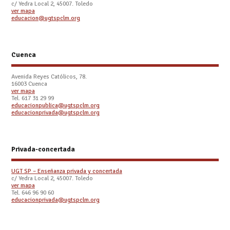
c/ Yedra Local 2, 45007. Toledo
ver mapa
educacion@ugtspclm.org
Cuenca
Avenida Reyes Católicos, 78.
16003 Cuenca
ver mapa
Tel. 617 31 29 99
educacionpublica@ugtspclm.org
educacionprivada@ugtspclm.org
Privada-concertada
UGT SP – Enseñanza privada y concertada
c/ Yedra Local 2, 45007. Toledo
ver mapa
Tel. 646 96 90 60
educacionprivada@ugtspclm.org