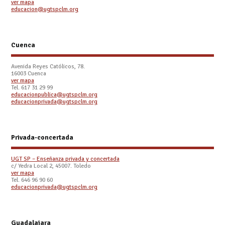
ver mapa
educacion@ugtspclm.org
Cuenca
Avenida Reyes Católicos, 78.
16003 Cuenca
ver mapa
Tel. 617 31 29 99
educacionpublica@ugtspclm.org
educacionprivada@ugtspclm.org
Privada-concertada
UGT SP – Enseñanza privada y concertada
c/ Yedra Local 2, 45007. Toledo
ver mapa
Tel. 646 96 90 60
educacionprivada@ugtspclm.org
Guadalajara