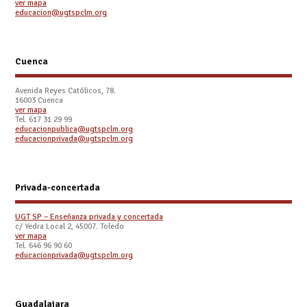
ver mapa
educacion@ugtspclm.org
Cuenca
Avenida Reyes Católicos, 78.
16003 Cuenca
ver mapa
Tel. 617 31 29 99
educacionpublica@ugtspclm.org
educacionprivada@ugtspclm.org
Privada-concertada
UGT SP – Enseñanza privada y concertada
c/ Yedra Local 2, 45007. Toledo
ver mapa
Tel. 646 96 90 60
educacionprivada@ugtspclm.org
Guadalajara