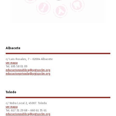
Albacete
c/ Luis Rosales, 7 – 02004 Albacete
ver mapa
Tel. 695 58 01 09
educacionpublica@ugtspclm.org
educacionprivada@ugtspclm.org
Toledo
c/ Yedra Local 2, 45007. Toledo
ver mapa
Tel.
617 31 29 68 – 660 61 35 61
educacionpublica@ugtspclm.org