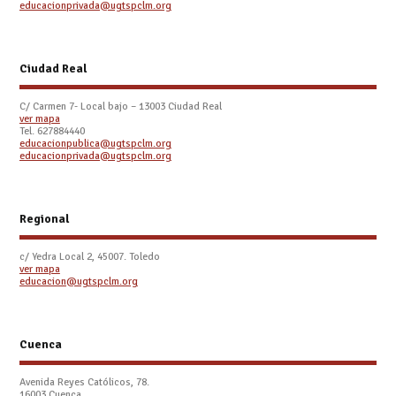
educacionprivada@ugtspclm.org
Ciudad Real
C/ Carmen 7- Local bajo – 13003 Ciudad Real
ver mapa
Tel. 627884440
educacionpublica@ugtspclm.org
educacionprivada@ugtspclm.org
Regional
c/ Yedra Local 2, 45007. Toledo
ver mapa
educacion@ugtspclm.org
Cuenca
Avenida Reyes Católicos, 78.
16003 Cuenca