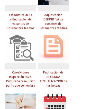
Estadística de la
Adjudicación
adjudicación de
DEFINITIVA de
vacantes de
vacantes de
Enseñanzas Medias
Enseñanzas Medias
para el curso 26/27
para el curso 26-27
Oposiciones
Publicación de
Inspección 2026:
SEGUNDA
Publicada resolución
ACTUALIZACIÓN de
por la que se nombra
las bolsas
funcionarios/as en
provisionales de
prácticas, se regulan
Cuerpo de Maestros
dichas prácticas y se
de especialidades
convoca acto público
convocadas a
de adjudicación
oposición