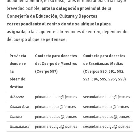
documentalmente, en su caso, tales circunstancias a la mayor
brevedad posible,
ante la delegación provincial de la
Consejería de Educación, Cultura y Deportes
correspondiente al centro donde se ubique la plaza
asignada
, a las siguientes direcciones de correo, dependiendo
del cuerpo al que se pertenece:
Provincia
Contacto para docentes
Contacto para docentes
donde se
del Cuerpo de Maestros
de Enseñanzas Medias
ha
(Cuerpo 597)
(Cuerpos 590, 591, 592,
obtenido
593, 594, 595, 596 y 598)
destino
Albacete
primaria.edu.ab@jccm.es
secundaria.edu.ab@jccm.es
Ciudad Real
primaria.edu.cr@jccm.es
secundaria.edu.cr@jccm.es
Cuenca
primaria.edu.cu@jccm.es
secundaria.edu.cu@jccm.es
Guadalajara
primaria.edu.gu@jccm.es
secundaria.edu.gu@jccm.es