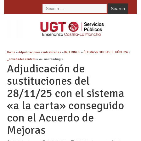
Home
»
Adjudicaciones centralizadas
»
INTERINOS
»
ÚLTIMAS NOTICIAS: E. PÚBLICA
»
_novedades centros
» You are reading »
Adjudicación de
sustituciones del
28/11/25 con el sistema
«a la carta» conseguido
con el Acuerdo de
Mejoras