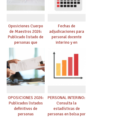
Oposiciones Cuerpo
Fechas de
de Maestros 2026:
adjudicaciones para
Publicado listado de
personal docente
personas que
interino y en
adquieren nueva
prácticas: todo lo que
especialidad
debes saber
OPOSICIONES 2026:
PERSONAL INTERINO:
Publicados listados
Consulta la
definitivos de
estadísticas de
personas
personas en bolsa por
seleccionadas. ¿Qué
cuerpo, especialidad
hacer ahora si he
y tipo de bolsa para
obtenido plaza?
el curso 26/27