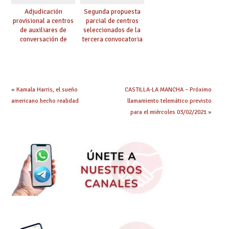
Adjudicación
Segunda propuesta
provisional a centros
parcial de centros
de auxiliares de
seleccionados de la
conversación de
tercera convocatoria
inglés y francés
de ayudas del Plan de
climatización en
colegios
«
Kamala Harris, el sueño
CASTILLA-LA MANCHA – Próximo
americano hecho realidad
llamamiento telemático previsto
para el miércoles 03/02/2021
»