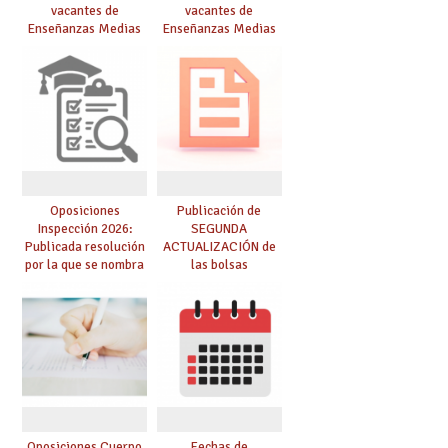
vacantes de
vacantes de
Enseñanzas Medias
Enseñanzas Medias
para el curso 26/27
para el curso 26-27
Oposiciones
Publicación de
Inspección 2026:
SEGUNDA
Publicada resolución
ACTUALIZACIÓN de
por la que se nombra
las bolsas
funcionarios/as en
provisionales de
prácticas, se regulan
Cuerpo de Maestros
dichas prácticas y se
de especialidades
convoca acto público
convocadas a
de adjudicación
oposición
Oposiciones Cuerpo
Fechas de