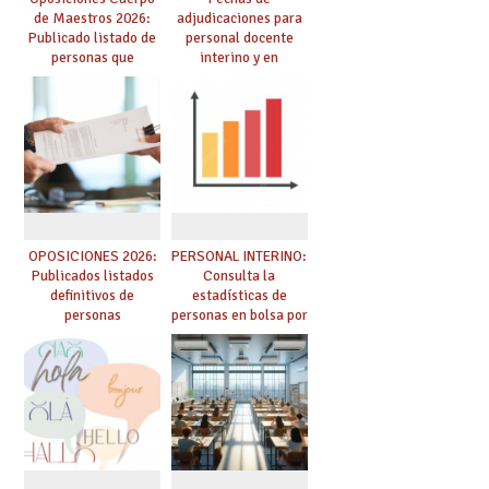
de Maestros 2026:
adjudicaciones para
Publicado listado de
personal docente
personas que
interino y en
adquieren nueva
prácticas: todo lo que
especialidad
debes saber
OPOSICIONES 2026:
PERSONAL INTERINO:
Publicados listados
Consulta la
definitivos de
estadísticas de
personas
personas en bolsa por
seleccionadas. ¿Qué
cuerpo, especialidad
hacer ahora si he
y tipo de bolsa para
obtenido plaza?
el curso 26/27