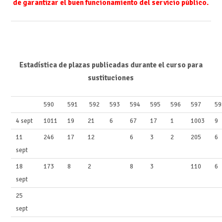
de garantizar el buen funcionamiento del servicio público.
Estadística de plazas publicadas durante el curso para
sustituciones
590
591
592
593
594
595
596
597
59
4 sept
1011
19
21
6
67
17
1
1003
9
11
246
17
12
6
3
2
205
6
sept
18
173
8
2
8
3
110
6
sept
25
sept