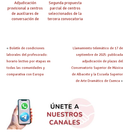
Adjudicación
Segunda propuesta
provisional a centros
parcial de centros
de auxiliares de
seleccionados de la
conversación de
tercera convocatoria
inglés y francés
de ayudas del Plan de
climatización en
colegios
«
Boletín de condiciones
Llamamiento telemático de 17 de
laborales del profesorado:
septiembre de 2025: publicada
horario lectivo por etapas en
adjudicación de plazas del
todas las comunidades y
Conservatorio Superior de Música
comparativa con Europa
de Albacete y la Escuela Superior
de Arte Dramático de Cuenca
»