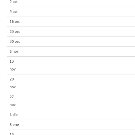
2 oct
9 oct
16 oct
23 oct
30 oct
6 nov
13
nov
20
nov
27
nov
4 dic
8 ene
15