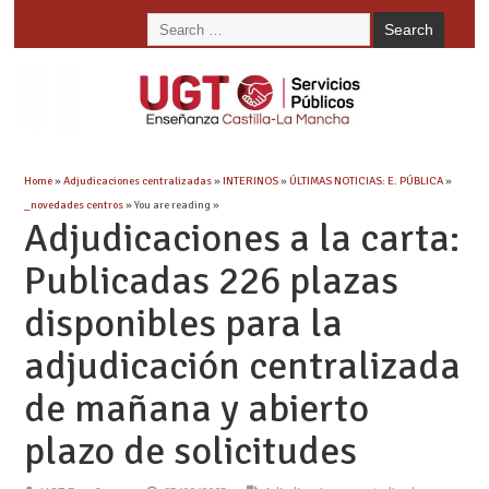
Home
»
Adjudicaciones centralizadas
»
INTERINOS
»
ÚLTIMAS NOTICIAS: E. PÚBLICA
»
_novedades centros
» You are reading »
Adjudicaciones a la carta:
Publicadas 226 plazas
disponibles para la
adjudicación centralizada
de mañana y abierto
plazo de solicitudes