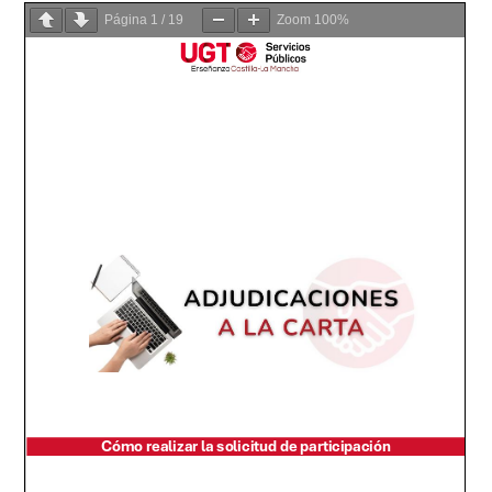
Página
1
/
19
Zoom
100%