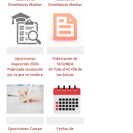
Enseñanzas Medias
Enseñanzas Medias
para el curso 26/27
para el curso 26-27
Oposiciones
Publicación de
Inspección 2026:
SEGUNDA
Publicada resolución
ACTUALIZACIÓN de
por la que se nombra
las bolsas
funcionarios/as en
provisionales de
prácticas, se regulan
Cuerpo de Maestros
dichas prácticas y se
de especialidades
convoca acto público
convocadas a
de adjudicación
oposición
Oposiciones Cuerpo
Fechas de