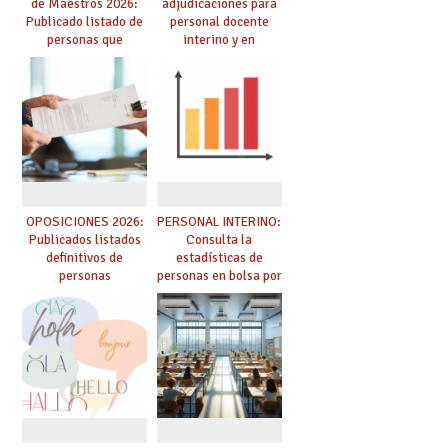
de Maestros 2026:
adjudicaciones para
Publicado listado de
personal docente
personas que
interino y en
adquieren nueva
prácticas: todo lo que
especialidad
debes saber
OPOSICIONES 2026:
PERSONAL INTERINO:
Publicados listados
Consulta la
definitivos de
estadísticas de
personas
personas en bolsa por
seleccionadas. ¿Qué
cuerpo, especialidad
hacer ahora si he
y tipo de bolsa para
obtenido plaza?
el curso 26/27