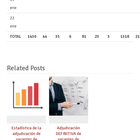
ene
22
ene
TOTAL
1430
44
35
6
81
23
3
1318
21
Related Posts
Estadística de la
Adjudicación
adjudicación de
DEFINITIVA de
vacantes de
vacantes de