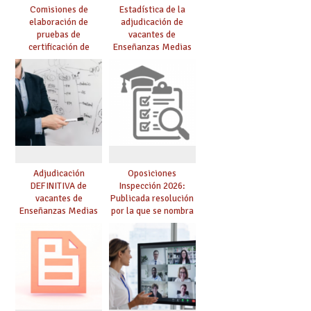
Comisiones de
Estadística de la
elaboración de
adjudicación de
pruebas de
vacantes de
certificación de
Enseñanzas Medias
competencia
para el curso 26/27
lingüística: publicada
resolución definitiva
Adjudicación
Oposiciones
DEFINITIVA de
Inspección 2026:
vacantes de
Publicada resolución
Enseñanzas Medias
por la que se nombra
para el curso 26-27
funcionarios/as en
prácticas, se regulan
dichas prácticas y se
convoca acto público
de adjudicación