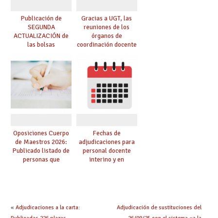
Publicación de
Gracias a UGT, las
SEGUNDA
reuniones de los
ACTUALIZACIÓN de
órganos de
las bolsas
coordinación docente
provisionales de
se pueden celebrar
Cuerpo de Maestros
de manera
de especialidades
telemática, sin exigir
convocadas a
presencialidad en el
oposición
centro
Oposiciones Cuerpo
Fechas de
de Maestros 2026:
adjudicaciones para
Publicado listado de
personal docente
personas que
interino y en
adquieren nueva
prácticas: todo lo que
especialidad
debes saber
«
Adjudicaciones a la carta:
Adjudicación de sustituciones del