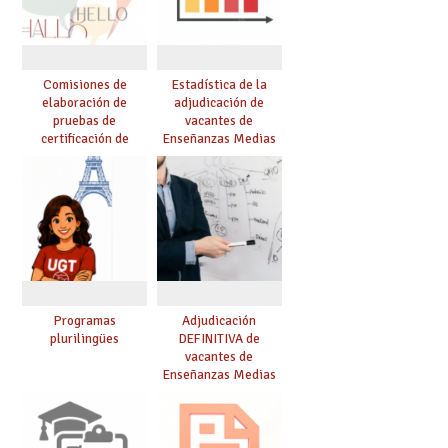
Comisiones de
Estadística de la
elaboración de
adjudicación de
pruebas de
vacantes de
certificación de
Enseñanzas Medias
competencia
para el curso 26/27
lingüística: publicada
resolución definitiva
Programas
Adjudicación
plurilingües
DEFINITIVA de
vacantes de
Enseñanzas Medias
para el curso 26-27