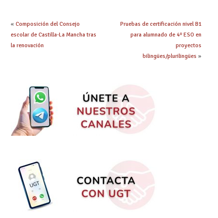
telemática, sin exigir
presencialidad en el
centro
«
Composición del Consejo
Pruebas de certificación nivel B1
escolar de Castilla-La Mancha tras
para alumnado de 4º ESO en
la renovación
proyectos
bilingües/plurilingües
»