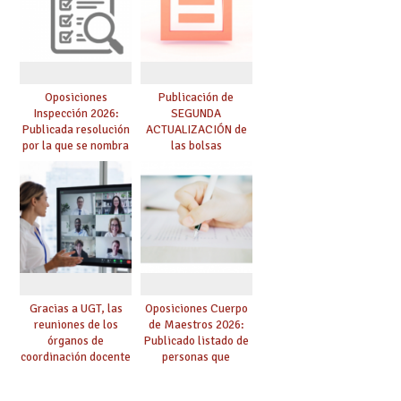
Oposiciones
Publicación de
Inspección 2026:
SEGUNDA
Publicada resolución
ACTUALIZACIÓN de
por la que se nombra
las bolsas
funcionarios/as en
provisionales de
prácticas, se regulan
Cuerpo de Maestros
dichas prácticas y se
de especialidades
convoca acto público
convocadas a
de adjudicación
oposición
Gracias a UGT, las
Oposiciones Cuerpo
reuniones de los
de Maestros 2026:
órganos de
Publicado listado de
coordinación docente
personas que
se pueden celebrar
adquieren nueva
de manera
especialidad