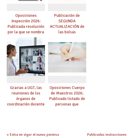
Oposiciones
Publicación de
Inspección 2026:
SEGUNDA
Publicada resolución
ACTUALIZACIÓN de
por la que se nombra
las bolsas
funcionarios/as en
provisionales de
prácticas, se regulan
Cuerpo de Maestros
dichas prácticas y se
de especialidades
convoca acto público
convocadas a
de adjudicación
oposición
Gracias a UGT, las
Oposiciones Cuerpo
reuniones de los
de Maestros 2026:
órganos de
Publicado listado de
coordinación docente
personas que
se pueden celebrar
adquieren nueva
de manera
especialidad
telemática, sin exigir
presencialidad en el
centro
«
Entra en vigor el nuevo permiso
Publicadas instrucciones