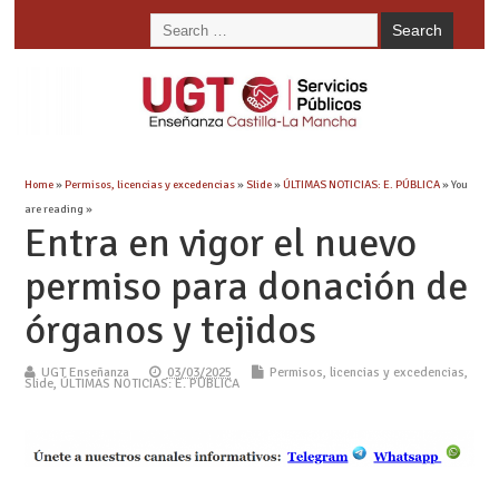
Home
»
Permisos, licencias y excedencias
»
Slide
»
ÚLTIMAS NOTICIAS: E. PÚBLICA
» You
are reading »
Entra en vigor el nuevo
permiso para donación de
órganos y tejidos
UGT Enseñanza
03/03/2025
Permisos, licencias y excedencias
,
Slide
,
ÚLTIMAS NOTICIAS: E. PÚBLICA