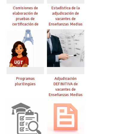
Comisiones de
Estadística de la
elaboración de
adjudicación de
pruebas de
vacantes de
certificación de
Enseñanzas Medias
competencia
para el curso 26/27
lingüística: publicada
resolución definitiva
Programas
Adjudicación
plurilingües
DEFINITIVA de
vacantes de
Enseñanzas Medias
para el curso 26-27