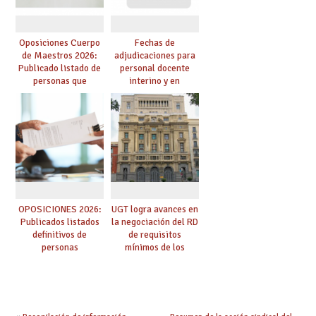
Oposiciones Cuerpo
Fechas de
de Maestros 2026:
adjudicaciones para
Publicado listado de
personal docente
personas que
interino y en
adquieren nueva
prácticas: todo lo que
especialidad
debes saber
OPOSICIONES 2026:
UGT logra avances en
Publicados listados
la negociación del RD
definitivos de
de requisitos
personas
mínimos de los
seleccionadas. ¿Qué
centros educativos y
hacer ahora si he
exige al Ministerio
obtenido plaza?
que los compromisos
se materialicen con
la mayor agilidad