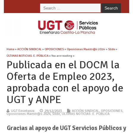
Home
»
ACCIÓN SINDICAL
»
OPOSICIONES
»
Oposiciones Maestr@s 2024
»
Slide
»
ÚLTIMAS NOTICIAS: E. PÚBLICA
» You are reading »
Publicada en el DOCM la
Oferta de Empleo 2023,
aprobada con el apoyo de
UGT y ANPE
UGT Enseñanza
29/12/2023
ACCIÓN SINDICAL
,
OPOSICIONES
,
Oposiciones Maestr@s 2024
,
Slide
,
ÚLTIMAS NOTICIAS: E. PÚBLICA
Gracias al apoyo de UGT Servicios Públicos y