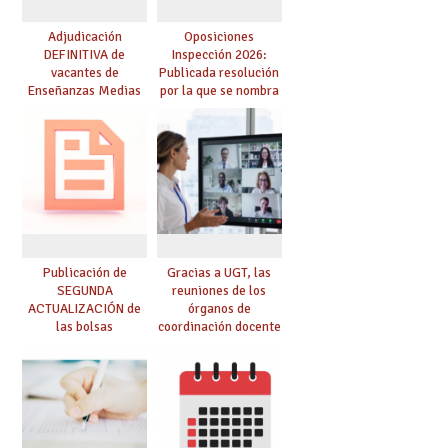
Adjudicación
Oposiciones
DEFINITIVA de
Inspección 2026:
vacantes de
Publicada resolución
Enseñanzas Medias
por la que se nombra
para el curso 26-27
funcionarios/as en
prácticas, se regulan
dichas prácticas y se
convoca acto público
de adjudicación
Publicación de
Gracias a UGT, las
SEGUNDA
reuniones de los
ACTUALIZACIÓN de
órganos de
las bolsas
coordinación docente
provisionales de
se pueden celebrar
Cuerpo de Maestros
de manera
de especialidades
telemática, sin exigir
convocadas a
presencialidad en el
oposición
centro