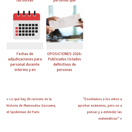
las bolsas
personas que
provisionales de
adquieren nueva
Cuerpo de Maestros
especialidad
de especialidades
convocadas a
oposición
Fechas de
OPOSICIONES 2026:
adjudicaciones para
Publicados listados
personal docente
definitivos de
interino y en
personas
prácticas: todo lo que
seleccionadas. ¿Qué
debes saber
hacer ahora si he
obtenido plaza?
«
Lo que hay de racismo en la
“Enseñamos a los niños a
historia de Mamoudou Gassama,
aprobar exámenes, pero no a
el Spiderman de París
pensar y a entender las
matemáticas”
»