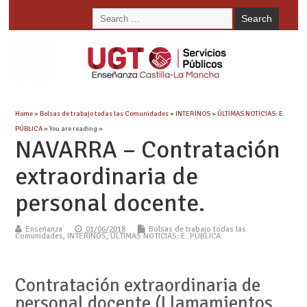
Home
»
Bolsas de trabajo todas las Comunidades
»
INTERINOS
»
ÚLTIMAS NOTICIAS: E.
PÚBLICA
» You are reading »
NAVARRA – Contratación
extraordinaria de
personal docente.
Enseñanza
01/06/2018
Bolsas de trabajo todas las
Comunidades
,
INTERINOS
,
ÚLTIMAS NOTICIAS: E. PÚBLICA
Contratación extraordinaria de
personal docente (Llamamientos