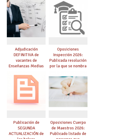
lingüística: publicada
resolución definitiva
Adjudicación
Oposiciones
DEFINITIVA de
Inspección 2026:
vacantes de
Publicada resolución
Enseñanzas Medias
por la que se nombra
para el curso 26-27
funcionarios/as en
prácticas, se regulan
dichas prácticas y se
convoca acto público
de adjudicación
Publicación de
Oposiciones Cuerpo
SEGUNDA
de Maestros 2026:
ACTUALIZACIÓN de
Publicado listado de