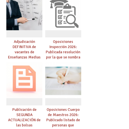
resolución definitiva
Adjudicación
Oposiciones
DEFINITIVA de
Inspección 2026:
vacantes de
Publicada resolución
Enseñanzas Medias
por la que se nombra
para el curso 26-27
funcionarios/as en
prácticas, se regulan
dichas prácticas y se
convoca acto público
de adjudicación
Publicación de
Oposiciones Cuerpo
SEGUNDA
de Maestros 2026:
ACTUALIZACIÓN de
Publicado listado de
las bolsas
personas que