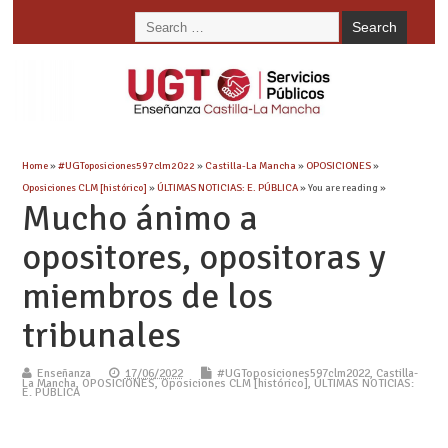
Home
»
#UGToposiciones597clm2022
»
Castilla-La Mancha
»
OPOSICIONES
»
Oposiciones CLM [histórico]
»
ÚLTIMAS NOTICIAS: E. PÚBLICA
» You are reading »
Mucho ánimo a
opositores, opositoras y
miembros de los
tribunales
Enseñanza
17/06/2022
#UGToposiciones597clm2022
,
Castilla-
La Mancha
,
OPOSICIONES
,
Oposiciones CLM [histórico]
,
ÚLTIMAS NOTICIAS:
E. PÚBLICA