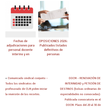
provisionales de
adquieren nueva
Cuerpo de Maestros
especialidad
de especialidades
convocadas a
oposición
Fechas de
OPOSICIONES 2026:
adjudicaciones para
Publicados listados
personal docente
definitivos de
interino y en
personas
prácticas: todo lo que
seleccionadas. ¿Qué
debes saber
hacer ahora si he
obtenido plaza?
«
Comunicado sindical conjunto –
DOCM – RENOVACIÓN DE
Todos los sindicatos de
INTERINIDAD y PETICIÓN DE
profesorado de CLM piden iniciar
DESTINOS (bolsas ordinarias de
la reversión de los recortes.
especialidades no convocadas):
Publicada convocatoria en el
DOCM. Plazo del 20 al 30 de