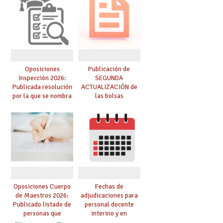
Oposiciones
Publicación de
Inspección 2026:
SEGUNDA
Publicada resolución
ACTUALIZACIÓN de
por la que se nombra
las bolsas
funcionarios/as en
provisionales de
prácticas, se regulan
Cuerpo de Maestros
dichas prácticas y se
de especialidades
convoca acto público
convocadas a
de adjudicación
oposición
Oposiciones Cuerpo
Fechas de
de Maestros 2026:
adjudicaciones para
Publicado listado de
personal docente
personas que
interino y en
adquieren nueva
prácticas: todo lo que