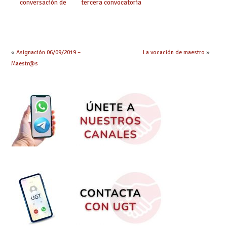
conversación de
tercera convocatoria
inglés y francés
de ayudas del Plan de
climatización en
colegios
«
Asignación 06/09/2019 –
La vocación de maestro
»
Maestr@s