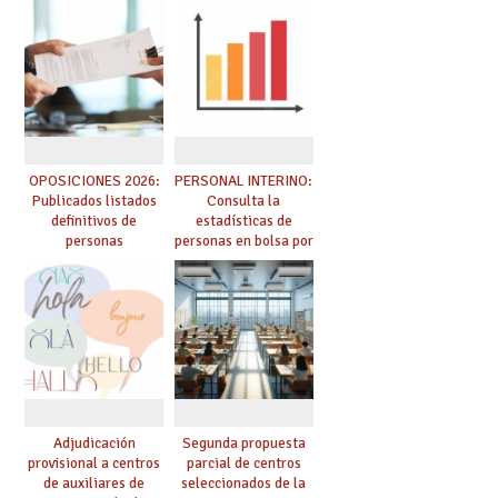
especialidad
debes saber
OPOSICIONES 2026:
PERSONAL INTERINO:
Publicados listados
Consulta la
definitivos de
estadísticas de
personas
personas en bolsa por
seleccionadas. ¿Qué
cuerpo, especialidad
hacer ahora si he
y tipo de bolsa para
obtenido plaza?
el curso 26/27
Adjudicación
Segunda propuesta
provisional a centros
parcial de centros
de auxiliares de
seleccionados de la