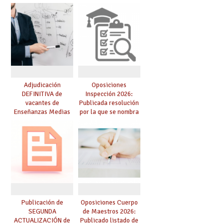
competencia
para el curso 26/27
lingüística: publicada
resolución definitiva
Adjudicación
Oposiciones
DEFINITIVA de
Inspección 2026:
vacantes de
Publicada resolución
Enseñanzas Medias
por la que se nombra
para el curso 26-27
funcionarios/as en
prácticas, se regulan
dichas prácticas y se
convoca acto público
de adjudicación
Publicación de
Oposiciones Cuerpo
SEGUNDA
de Maestros 2026:
ACTUALIZACIÓN de
Publicado listado de