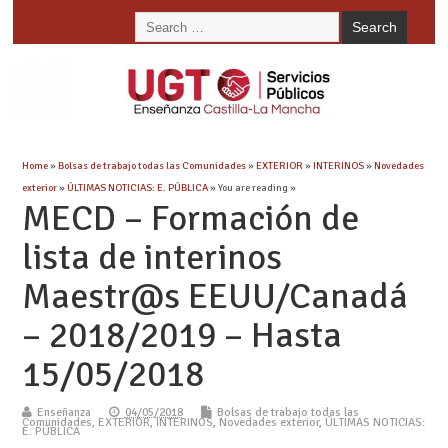
Home
»
Bolsas de trabajo todas las Comunidades
»
EXTERIOR
»
INTERINOS
»
Novedades
exterior
»
ÚLTIMAS NOTICIAS: E. PÚBLICA
» You are reading »
MECD – Formación de
lista de interinos
Maestr@s EEUU/Canadá
– 2018/2019 – Hasta
15/05/2018
Enseñanza
04/05/2018
Bolsas de trabajo todas las
Comunidades
,
EXTERIOR
,
INTERINOS
,
Novedades exterior
,
ÚLTIMAS NOTICIAS:
E. PÚBLICA