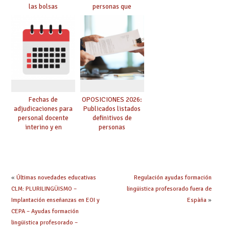
las bolsas
personas que
provisionales de
adquieren nueva
Cuerpo de Maestros
especialidad
de especialidades
convocadas a
oposición
Fechas de
OPOSICIONES 2026:
adjudicaciones para
Publicados listados
personal docente
definitivos de
interino y en
personas
prácticas: todo lo que
seleccionadas. ¿Qué
debes saber
hacer ahora si he
obtenido plaza?
«
Últimas novedades educativas
Regulación ayudas formación
CLM: PLURILINGÜISMO –
lingüistica profesorado fuera de
Implantación enseñanzas en EOI y
Espàña
»
CEPA – Ayudas formación
lingüistica profesorado –