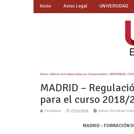
Inicio
Aviso Legal
UNIVERSIDAD
Home
»
Bolsas de trabajo todas las Comunidades
»
INTERINOS
»
ÚLT
MADRID – Regulación 
para el curso 2018/
Enseñanza
23/04/2018
Bolsas de trabajo tod
MADRID – FORMACIÓN DE