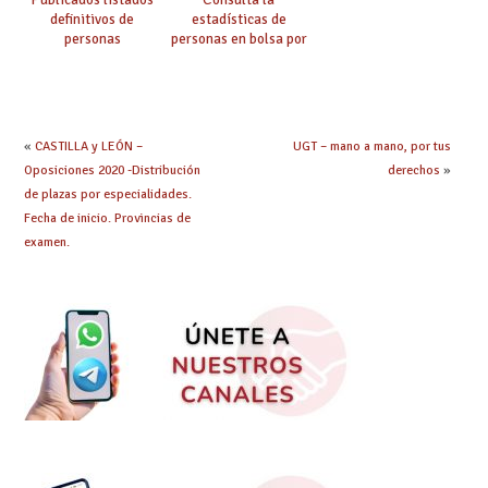
definitivos de
estadísticas de
personas
personas en bolsa por
seleccionadas. ¿Qué
cuerpo, especialidad
hacer ahora si he
y tipo de bolsa para
obtenido plaza?
el curso 26/27
«
CASTILLA y LEÓN –
UGT – mano a mano, por tus
Oposiciones 2020 -Distribución
derechos
»
de plazas por especialidades.
Fecha de inicio. Provincias de
examen.