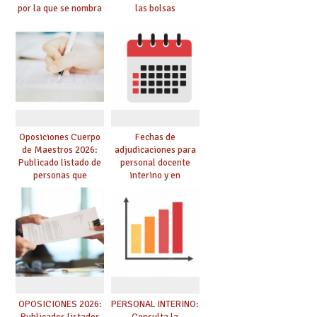
por la que se nombra
las bolsas
funcionarios/as en
provisionales de
prácticas, se regulan
Cuerpo de Maestros
dichas prácticas y se
de especialidades
convoca acto público
convocadas a
de adjudicación
oposición
Oposiciones Cuerpo
Fechas de
de Maestros 2026:
adjudicaciones para
Publicado listado de
personal docente
personas que
interino y en
adquieren nueva
prácticas: todo lo que
especialidad
debes saber
OPOSICIONES 2026:
PERSONAL INTERINO:
Publicados listados
Consulta la