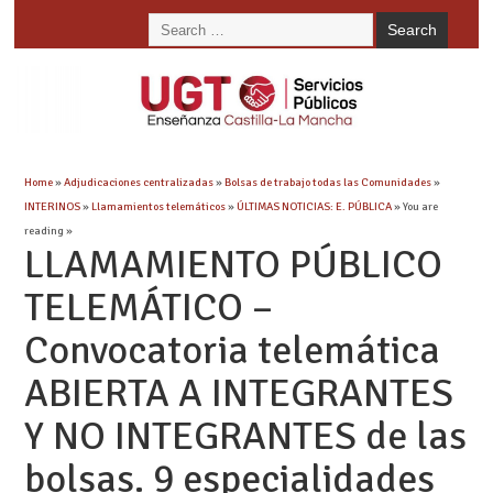
Home
»
Adjudicaciones centralizadas
»
Bolsas de trabajo todas las Comunidades
»
INTERINOS
»
Llamamientos telemáticos
»
ÚLTIMAS NOTICIAS: E. PÚBLICA
» You are
reading »
LLAMAMIENTO PÚBLICO
TELEMÁTICO –
Convocatoria telemática
ABIERTA A INTEGRANTES
Y NO INTEGRANTES de las
bolsas. 9 especialidades