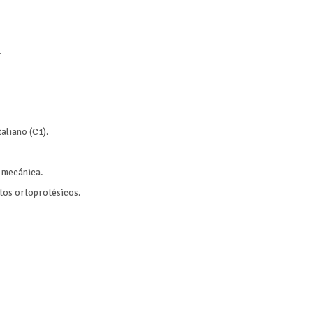
.
taliano (C1).
n mecánica.
tos ortoprotésicos.