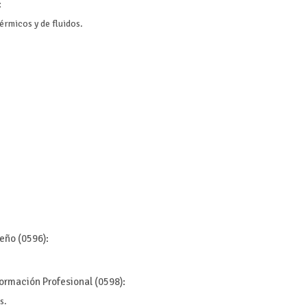
:
érmicos y de fluidos.
seño (0596):
ormación Profesional (0598):
s.