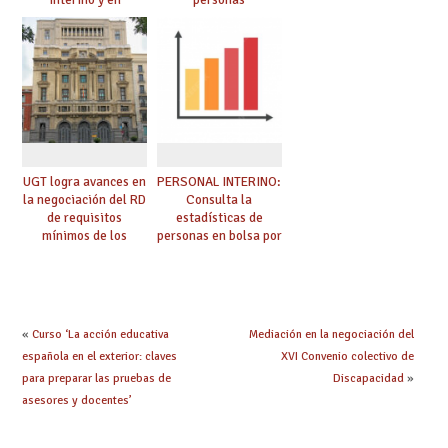
prácticas: todo lo que
seleccionadas. ¿Qué
debes saber
hacer ahora si he
obtenido plaza?
UGT logra avances en
PERSONAL INTERINO:
la negociación del RD
Consulta la
de requisitos
estadísticas de
mínimos de los
personas en bolsa por
centros educativos y
cuerpo, especialidad
exige al Ministerio
y tipo de bolsa para
que los compromisos
el curso 26/27
se materialicen con
la mayor agilidad
«
Curso ‘La acción educativa
Mediación en la negociación del
posible
española en el exterior: claves
XVI Convenio colectivo de
para preparar las pruebas de
Discapacidad
»
asesores y docentes’