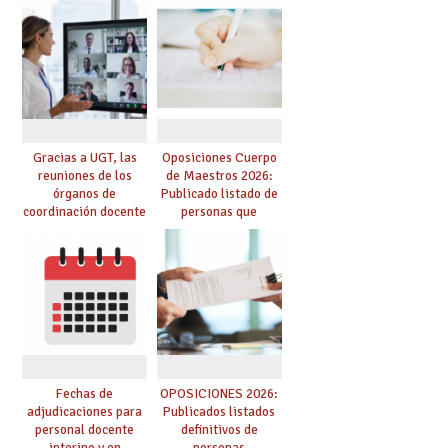
prácticas, se regulan
Cuerpo de Maestros
dichas prácticas y se
de especialidades
convoca acto público
convocadas a
de adjudicación
oposición
Gracias a UGT, las
Oposiciones Cuerpo
reuniones de los
de Maestros 2026:
órganos de
Publicado listado de
coordinación docente
personas que
se pueden celebrar
adquieren nueva
de manera
especialidad
telemática, sin exigir
presencialidad en el
centro
Fechas de
OPOSICIONES 2026:
adjudicaciones para
Publicados listados
personal docente
definitivos de
interino y en
personas