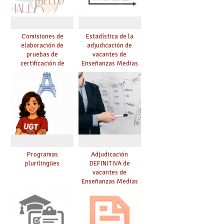
Comisiones de
Estadística de la
elaboración de
adjudicación de
pruebas de
vacantes de
certificación de
Enseñanzas Medias
competencia
para el curso 26/27
lingüística: publicada
resolución definitiva
Programas
Adjudicación
plurilingües
DEFINITIVA de
vacantes de
Enseñanzas Medias
para el curso 26-27