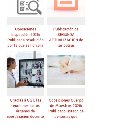
Oposiciones
Publicación de
Inspección 2026:
SEGUNDA
Publicada resolución
ACTUALIZACIÓN de
por la que se nombra
las bolsas
funcionarios/as en
provisionales de
prácticas, se regulan
Cuerpo de Maestros
dichas prácticas y se
de especialidades
convoca acto público
convocadas a
de adjudicación
oposición
Gracias a UGT, las
Oposiciones Cuerpo
reuniones de los
de Maestros 2026:
órganos de
Publicado listado de
coordinación docente
personas que
se pueden celebrar
adquieren nueva
de manera
especialidad
telemática, sin exigir