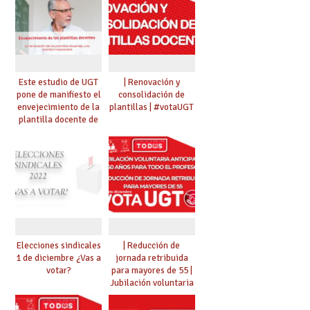
Este estudio de UGT
| Renovación y
pone de manifiesto el
consolidación de
envejecimiento de la
plantillas | #votaUGT
plantilla docente de
Castilla-La Mancha:
la renovación de las
plantillas docentes,
una realidad
inaplazable
Elecciones sindicales
| Reducción de
1 de diciembre ¿Vas a
jornada retribuida
votar?
para mayores de 55 |
Jubilación voluntaria
anticipada a los 60
años para todo el