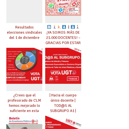
Resultados
elecciones sindicales
¡YA SOMOS MÁS DE
del 1 de diciembre
21.000 DOCENTES! –
GRACIAS POR ESTAR
AHÍ
¿Crees que el
| Hacia el cuerpo
profesorado de CLM
único docente |
hemos mejorado lo
TOD@S AL
suficiente en esta
SUBGRUPO A1 |
última década? ES
#votaUGT
TIEMPO DE CAMBIAR
#votaUGT