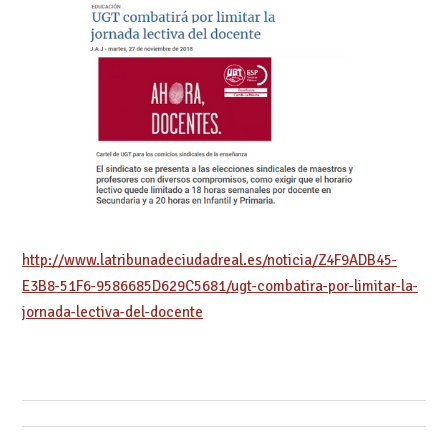
http://www.latribunadeciudadreal.es/noticia/Z4F9ADB45-
E3B8-51F6-9586685D629C5681/ugt-combatira-por-limitar-la-
jornada-lectiva-del-docente