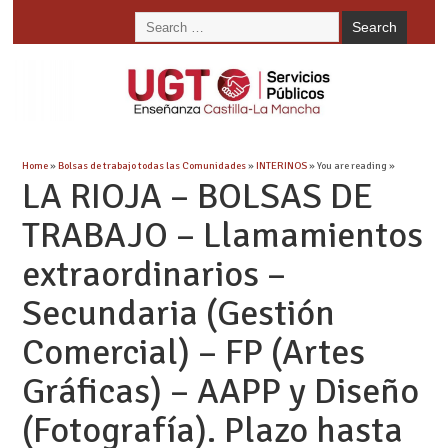
Home
»
Bolsas de trabajo todas las Comunidades
»
INTERINOS
» You are reading »
LA RIOJA – BOLSAS DE
TRABAJO – Llamamientos
extraordinarios –
Secundaria (Gestión
Comercial) – FP (Artes
Gráficas) – AAPP y Diseño
(Fotografía). Plazo hasta