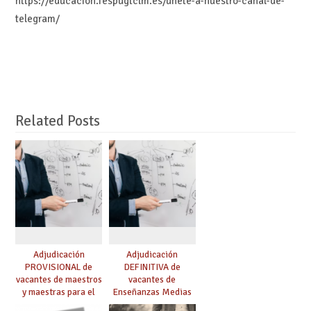
https://educacion.fespugtclm.es/unete-a-nuestro-canal-de-
telegram/
Related Posts
Adjudicación
Adjudicación
PROVISIONAL de
DEFINITIVA de
vacantes de maestros
vacantes de
y maestras para el
Enseñanzas Medias
curso 26-27
para el curso 26-27