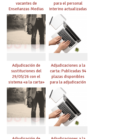
vacantes de
para el personal
Enseñanzas Medias
interino actualizadas
para el curso 26-27
para el curso 26/27
Adjudicación de
Adjudicaciones a la
sustituciones del
carta: Publicadas 94
29/05/26 con el
plazas disponibles
sistema «a la carta»
para la adjudicación
conseguido con el
de mañana y abierto
Acuerdo de Mejoras
plazo de solicitudes
Adjudicación de
Adjudicaciones a la