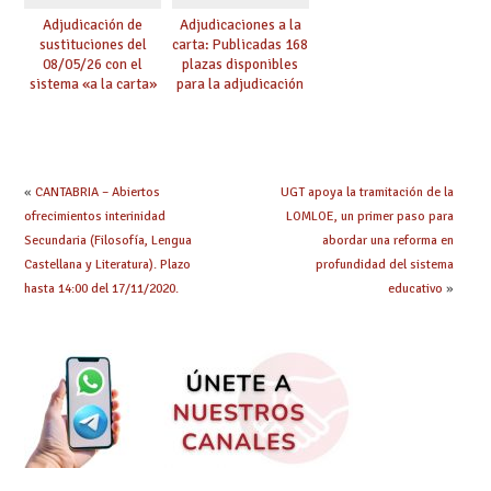
Adjudicación de
Adjudicaciones a la
sustituciones del
carta: Publicadas 168
08/05/26 con el
plazas disponibles
sistema «a la carta»
para la adjudicación
conseguido con el
de mañana y abierto
Acuerdo de Mejoras
plazo de solicitudes
«
CANTABRIA – Abiertos
UGT apoya la tramitación de la
ofrecimientos interinidad
LOMLOE, un primer paso para
Secundaria (Filosofía, Lengua
abordar una reforma en
Castellana y Literatura). Plazo
profundidad del sistema
hasta 14:00 del 17/11/2020.
educativo
»