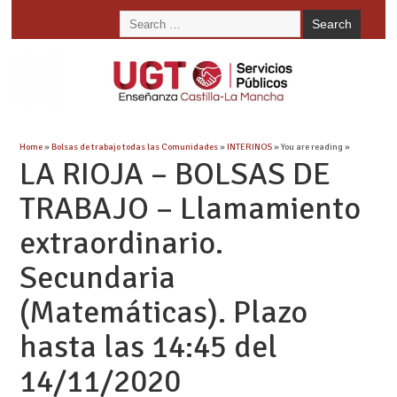
Home
»
Bolsas de trabajo todas las Comunidades
»
INTERINOS
» You are reading »
LA RIOJA – BOLSAS DE
TRABAJO – Llamamiento
extraordinario.
Secundaria
(Matemáticas). Plazo
hasta las 14:45 del
14/11/2020