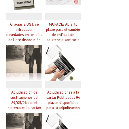
Gracias a UGT, se
MUFACE: Abierto
introducen
plazo para el cambio
novedades en los días
de entidad de
de libre disposición
asistencia sanitaria
retribuidos
durante el mes de
junio
Adjudicación de
Adjudicaciones a la
sustituciones del
carta: Publicadas 94
29/05/26 con el
plazas disponibles
sistema «a la carta»
para la adjudicación
conseguido con el
de mañana y abierto
Acuerdo de Mejoras
plazo de solicitudes