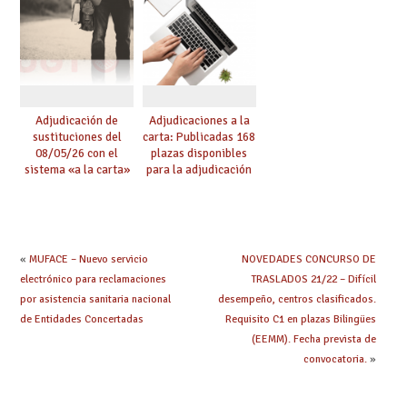
Adjudicación de
Adjudicaciones a la
sustituciones del
carta: Publicadas 168
08/05/26 con el
plazas disponibles
sistema «a la carta»
para la adjudicación
conseguido con el
de mañana y abierto
Acuerdo de Mejoras
plazo de solicitudes
«
MUFACE – Nuevo servicio
NOVEDADES CONCURSO DE
electrónico para reclamaciones
TRASLADOS 21/22 – Difícil
por asistencia sanitaria nacional
desempeño, centros clasificados.
de Entidades Concertadas
Requisito C1 en plazas Bilingües
(EEMM). Fecha prevista de
convocatoria.
»